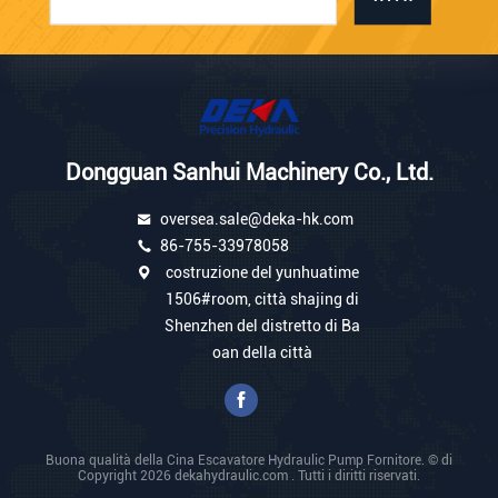
Dongguan Sanhui Machinery Co., Ltd.
oversea.sale@deka-hk.com
86-755-33978058
costruzione del yunhuatime
1506#room, città shajing di
Shenzhen del distretto di Ba
oan della città
Buona qualità della Cina Escavatore Hydraulic Pump Fornitore. © di
Copyright 2026 dekahydraulic.com . Tutti i diritti riservati.