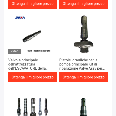
sollievo principale per pompa
distribuzione idraulica
Ottenga il migliore prezzo
Ottenga il migliore prezzo
idraulica
pesante del pezzo di ricambio
SK120-1 per la pompa
idraulica
video
Valvola principale
Pistole idrauliche per la
dell'attrezzatura
pompa principale Kit di
dell'ESCAVATORE della
riparazione Valve Assy per
pompa a pistone di
PC360-7
distribuzione idraulica
Ottenga il migliore prezzo
Ottenga il migliore prezzo
pesante del pezzo di ricambio
SK200-1 per la pompa
idraulica