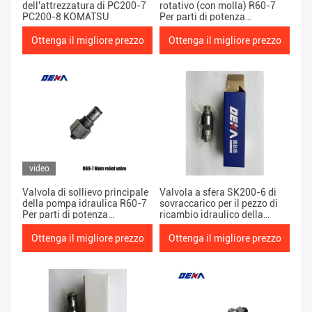
dell'attrezzatura di PC200-7
rotativo (con molla) R60-7
PC200-8 KOMATSU
Per parti di potenza
attrezzature pesanti
Ottenga il migliore prezzo
Ottenga il migliore prezzo
video
Valvola di sollievo principale
Valvola a sfera SK200-6 di
della pompa idraulica R60-7
sovraccarico per il pezzo di
Per parti di potenza
ricambio idraulico della
attrezzature pesanti
pompa a pistone
escavatore ricambi motore
dell'ESCAVATORE pesante
Ottenga il migliore prezzo
Ottenga il migliore prezzo
rotativo
dell'attrezzatura delle parti di
potere