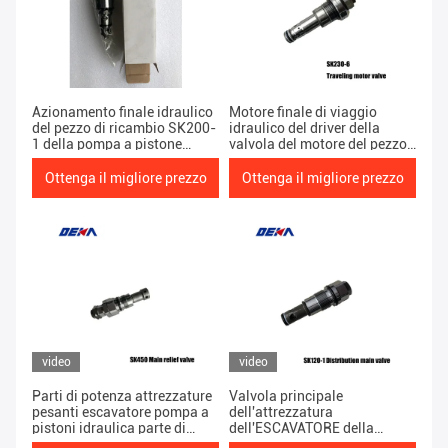
Azionamento finale idraulico
Motore finale di viaggio
del pezzo di ricambio SK200-
idraulico del driver della
1 della pompa a pistone
valvola del motore del pezzo
dell'ESCAVATORE pesante
di ricambio SK230-6 della
dell'attrezzatura delle parti di
pompa a pistone
Ottenga il migliore prezzo
Ottenga il migliore prezzo
potere della valvola a sfera
dell'ESCAVATORE pesante
del porto (viaggio)
dell'attrezzatura delle parti di
potere
video
video
Parti di potenza attrezzature
Valvola principale
pesanti escavatore pompa a
dell'attrezzatura
pistoni idraulica parte di
dell'ESCAVATORE della
ricambio SK450 Valvola di
pompa a pistone di