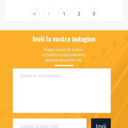
1
2
3
Invii la vostra indagine
Prego inviici la vostra 
richiesta e risponderemo 
appena possibile voi.
Invii