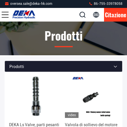
oversea.sale@deka-hk.com
86-755-33978058
Citazione
Prodotti
Prodotti
video
DEKA Ls Valve, parti pesanti
Valvola di sollievo del motore