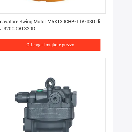
Ottenga il migliore prezzo
cavatore Swing Motor M5X130CHB-11A-03D di
AT320C CAT320D
Ottenga il migliore prezzo