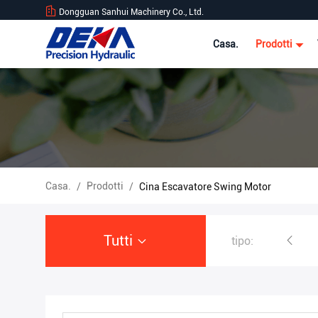
Dongguan Sanhui Machinery Co., Ltd.
Casa.
Prodotti
Casa.
Prodotti
/
/
Cina Escavatore Swing Motor
Tutti
tipo:
Escavatore Hydraulic Pump