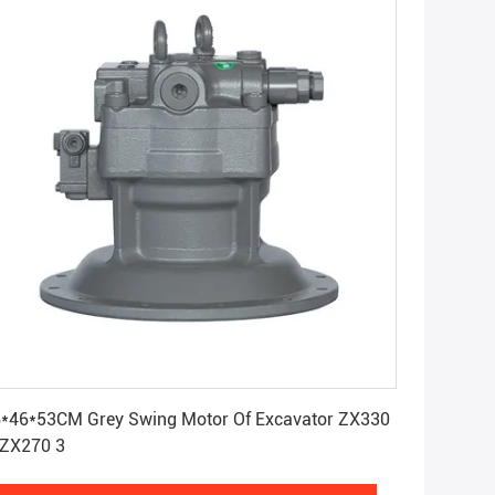
Ottenga il migliore prezzo
*46*53CM Grey Swing Motor Of Excavator ZX330
/ZX270 3