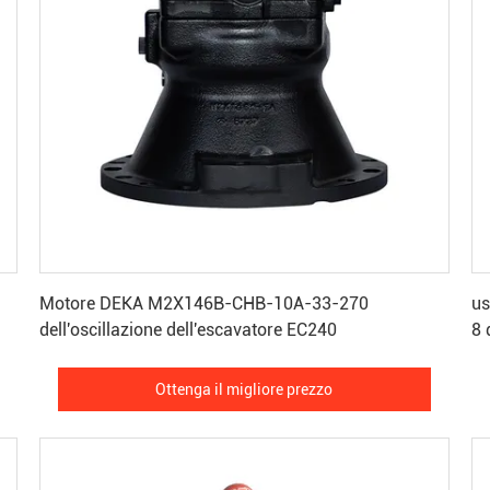
Ottenga il migliore prezzo
Motore DEKA M2X146B-CHB-10A-33-270
us
dell'oscillazione dell'escavatore EC240
8 
Ottenga il migliore prezzo