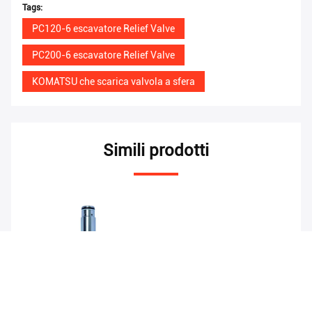
Tags:
PC120-6 escavatore Relief Valve
PC200-6 escavatore Relief Valve
KOMATSU che scarica valvola a sfera
Simili prodotti
nti
Escavatore principale
Escavatore Komatsu Pc
Es