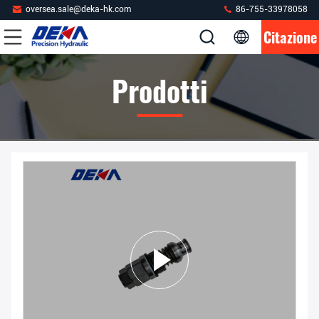
oversea.sale@deka-hk.com
86-755-33978058
Citazione
Prodotti