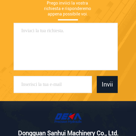
Prego inviici la vostra 
richiesta e risponderemo 
appena possibile voi.
Invii
Dongguan Sanhui Machinery Co., Ltd.