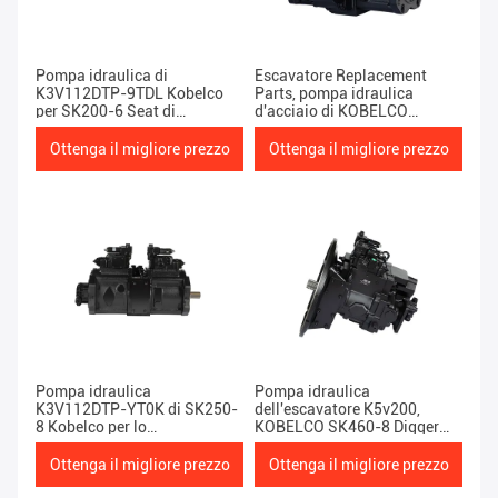
Pompa idraulica di
Escavatore Replacement
K3V112DTP-9TDL Kobelco
Parts, pompa idraulica
per SK200-6 Seat di
d'acciaio di KOBELCO
alluminio
SK200SR di K5v80dtp
Ottenga il migliore prezzo
Ottenga il migliore prezzo
Pompa idraulica
Pompa idraulica
K3V112DTP-YT0K di SK250-
dell'escavatore K5v200,
8 Kobelco per lo
KOBELCO SK460-8 Digger
zappatore/escavatore
Spare Parts
Ottenga il migliore prezzo
Ottenga il migliore prezzo