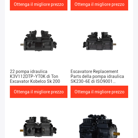
Ottenga il migliore prezzo
Ottenga il migliore prezzo
22 pompa idraulica
Escavatore Replacement
K3V112DTP-YT0K di Ton
Parts della pompa idraulica
Excavator Kobelco Sk 200
SK230-6E di ISO9001
K3V112DTP-9TEL Kobelco
Ottenga il migliore prezzo
Ottenga il migliore prezzo