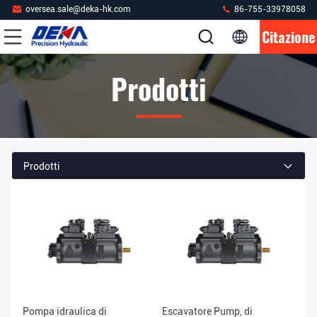
oversea.sale@deka-hk.com
86-755-33978058
Citazione
Prodotti
Prodotti
Pompa idraulica di
Escavatore Pump, di