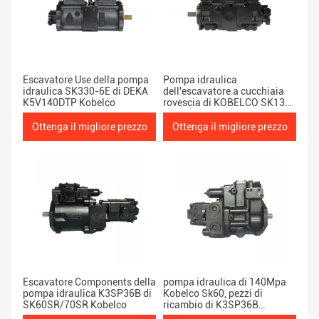
Escavatore Use della pompa
Pompa idraulica
idraulica SK330-6E di DEKA
dell'escavatore a cucchiaia
K5V140DTP Kobelco
rovescia di KOBELCO SK135-
8, K7V63DTP-0E13
escavatore Spares
Ottenga il migliore prezzo
Ottenga il migliore prezzo
Escavatore Components della
pompa idraulica di 140Mpa
pompa idraulica K3SP36B di
Kobelco Sk60, pezzi di
SK60SR/70SR Kobelco
ricambio di K3SP36B
Kobelco