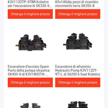
K3V112DTP-9TBR Kobelco
K5v140dtp pezzi di ricambio
per l'escavatore di SK330-6E
movimento terra SK350-8
D3V112
Ottenga il migliore prezzo
Ottenga il migliore prezzo
Escavatore d'acciaio Spare
Escavatore di alluminio
Parts della pompa idraulica
Hydraulic Pump K3V112DT-
SK450-6 di K3V180DTH-
9T1L di Sk200 6 Seat Kobelco
9TOV Kobelco
Ottenga il migliore prezzo
Ottenga il migliore prezzo