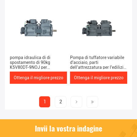
pompa idraulica di di
Pompa di tuffatore variabile
spostamento di 90kg
d'acciaio, parti
K5V80DT-9NOJ per
dell'attrezzatura per l'edilizia
l'escavatore EC145
da K3V63DT-9NOT EC140
Ottenga il migliore prezzo
Ottenga il migliore prezzo
1
2
Invii la vostra indagine