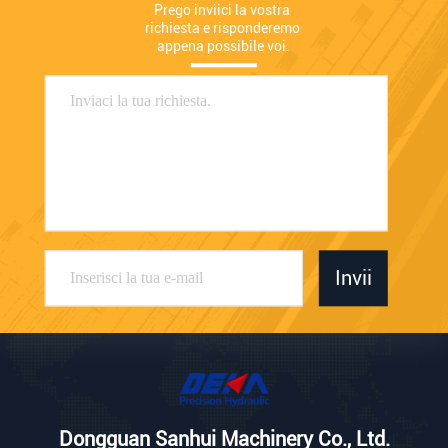
Prego inviici la vostra 
richiesta e risponderemo 
appena possibile voi.
Invii
Dongguan Sanhui Machinery Co., Ltd.