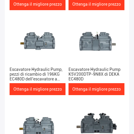
Ottenga il migliore prezzo
Ottenga il migliore prezzo
Escavatore Hydraulic Pump,
Escavatore Hydraulic Pump
pezzi di ricambio di 196KG
K5V200DTP-9N8X di DEKA
EC480D dell'escavatore a
EC480D
cucchiaia rovescia di
K5V200DTH-9N2Y
Ottenga il migliore prezzo
Ottenga il migliore prezzo