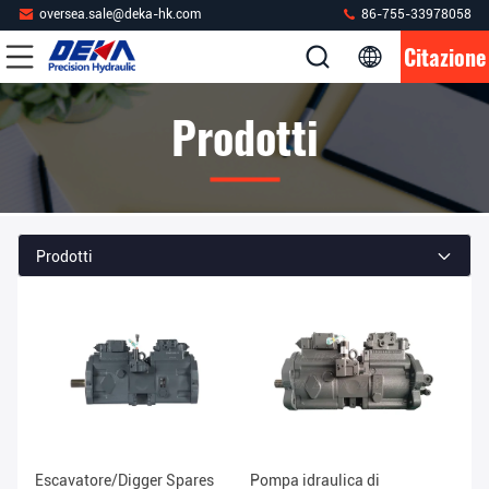
oversea.sale@deka-hk.com
86-755-33978058
Citazione
Prodotti
Prodotti
Escavatore/Digger Spares
Pompa idraulica di