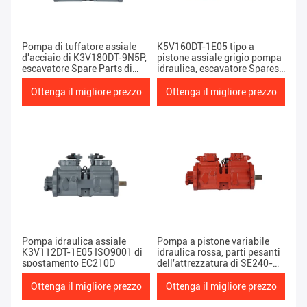
Pompa di tuffatore assiale
K5V160DT-1E05 tipo a
d'acciaio di K3V180DT-9N5P,
pistone assiale grigio pompa
escavatore Spare Parts di
idraulica, escavatore Spares
EC380
di EC300D
Ottenga il migliore prezzo
Ottenga il migliore prezzo
Pompa idraulica assiale
Pompa a pistone variabile
K3V112DT-1E05 ISO9001 di
idraulica rossa, parti pesanti
spostamento EC210D
dell'attrezzatura di SE240-
3/EC240B
Ottenga il migliore prezzo
Ottenga il migliore prezzo