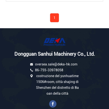
Dell'escavatore È Ampiamente
Usata Molte Marche
Dell'escavatore DEKA
Hydraulic Agent Conference
2020 Escavatore Hydraulic
1
Parts Exhibition Azionamento
Di Asse, Pistone Di Y Degli
Asini, ...
Dongguan Sanhui Machinery Co., Ltd.
oversea.sale@deka-hk.com
86-755-33978058
costruzione del yunhuatime
1506#room, città shajing di
Shenzhen del distretto di Ba
oan della città