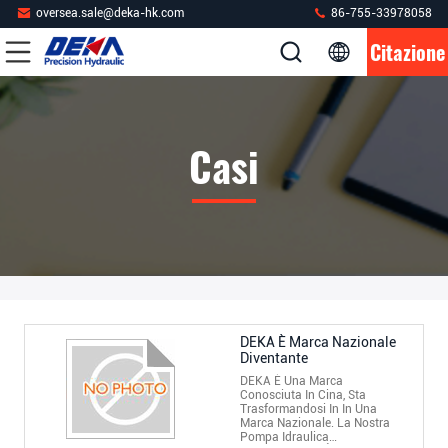
oversea.sale@deka-hk.com
86-755-33978058
Citazione
Casi
DEKA È Marca Nazionale
Diventante
DEKA È Una Marca
Conosciuta In Cina, Sta
Trasformandosi In In Una
Marca Nazionale. La Nostra
Pompa Idraulica