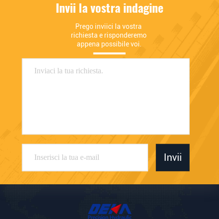
Invii la vostra indagine
Prego inviici la vostra 
richiesta e risponderemo 
appena possibile voi.
Invii