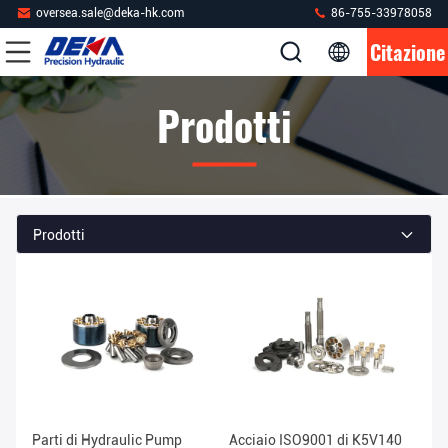
oversea.sale@deka-hk.com
86-755-33978058
Citazione
Prodotti
Prodotti
Parti di Hydraulic Pump
Acciaio ISO9001 di K5V140