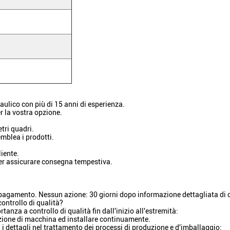
aulico con più di 15 anni di esperienza.
r la vostra opzione.
tri quadri.
emblea i prodotti.
liente.
per assicurare consegna tempestiva.
ro pagamento. Nessun azione: 30 giorni dopo informazione dettagliata di
ontrollo di qualità?
anza a controllo di qualità fin dall'inizio all'estremità:
azione di macchina ed installare continuamente.
i i dettagli nel trattamento dei processi di produzione e d'imballaggio;