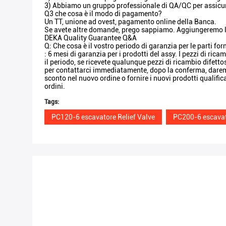
3) Abbiamo un gruppo professionale di QA/QC per assicura
Q3 che cosa è il modo di pagamento?
Un TT, unione ad ovest, pagamento online della Banca.
Se avete altre domande, prego sappiamo. Aggiungeremo le ri
DEKA Quality Guarantee Q&A
Q: Che cosa è il vostro periodo di garanzia per le parti for
: 6 mesi di garanzia per i prodotti del assy. I pezzi di ri
il periodo, se ricevete qualunque pezzi di ricambio difettos
per contattarci immediatamente, dopo la conferma, darem
sconto nel nuovo ordine o fornire i nuovi prodotti qualific
ordini.
Tags:
PC120-6 escavatore Relief Valve
PC200-6 escavat