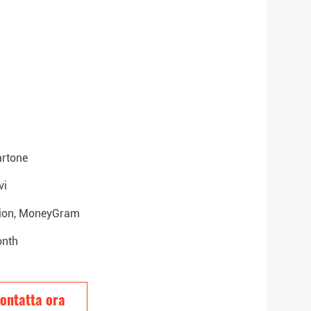
artone
vi
nion, MoneyGram
nth
ontatta ora