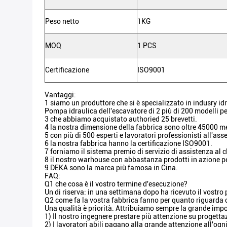
Peso netto
1KG
MOQ
1 PCS
Certificazione
ISO9001
Vantaggi:
1 siamo un produttore che si è specializzato in indusry idr
Pompa idraulica dell'escavatore di 2 più di 200 modelli pe
3 che abbiamo acquistato authoried 25 brevetti.
4 la nostra dimensione della fabbrica sono oltre 45000 me
5 con più di 500 esperti e lavoratori professionisti all'ass
6 la nostra fabbrica hanno la certificazione ISO9001.
7 forniamo il sistema premio di servizio di assistenza al c
8 il nostro warhouse con abbastanza prodotti in azione 
9 DEKA sono la marca più famosa in Cina.
FAQ:
Q1 che cosa è il vostro termine d'esecuzione?
Un di riserva: in una settimana dopo ha ricevuto il vost
Q2 come fa la vostra fabbrica fanno per quanto riguarda c
Una qualità è priorità. Attribuiamo sempre la grande import
1) Il nostro ingegnere prestare più attenzione su progett
2) I lavoratori abili pagano alla grande attenzione all'ogn