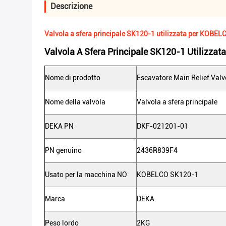
Descrizione
Valvola a sfera principale SK120-1 utilizzata per KOBEL
Valvola A Sfera Principale SK120-1 Utilizza
Nome di prodotto
Escavatore Main Relief Valv
Nome della valvola
Valvola a sfera principale
DEKA PN
DKF-021201-01
PN genuino
2436R839F4
Usato per la macchina NO
KOBELCO SK120-1
Marca
DEKA
Peso lordo
2KG