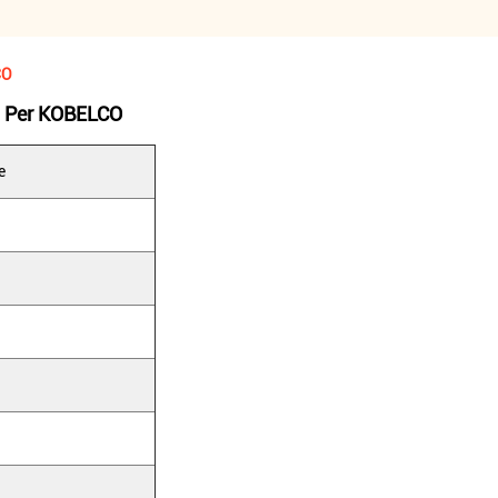
CO
ta Per KOBELCO
e