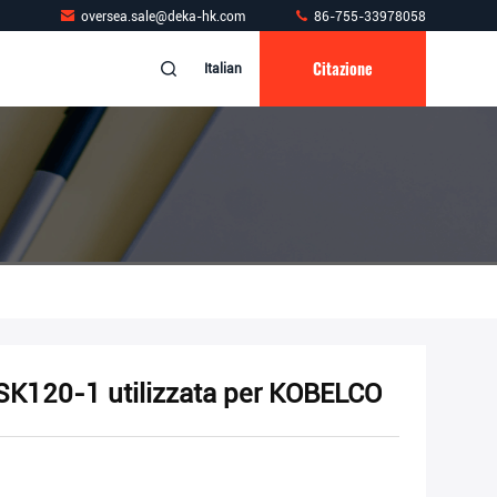
oversea.sale@deka-hk.com
86-755-33978058
Citazione
Italian
e SK120-1 utilizzata per KOBELCO