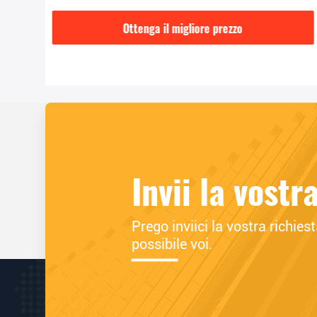
Ottenga il migliore prezzo
Invii la vostr
Prego inviici la vostra richie
possibile voi.