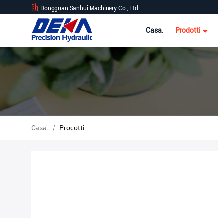
Dongguan Sanhui Machinery Co., Ltd.
Casa.
Prodotti
Casa.
/
Prodotti