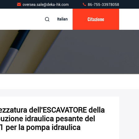
oversea.sale@deka-hk.com
86-755-33978058
Citazione
Italian
trezzatura dell'ESCAVATORE della
buzione idraulica pesante del
 per la pompa idraulica