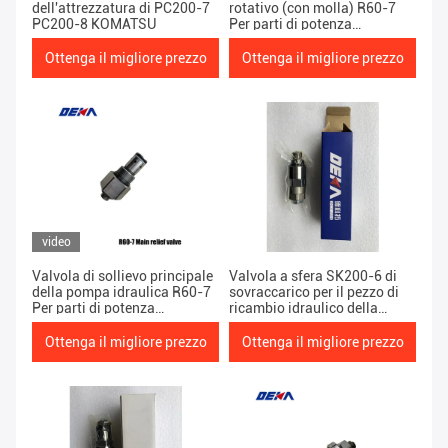
dell'attrezzatura di PC200-7
rotativo (con molla) R60-7
PC200-8 KOMATSU
Per parti di potenza
attrezzature pesanti
Ottenga il migliore prezzo
Ottenga il migliore prezzo
video
Valvola di sollievo principale
Valvola a sfera SK200-6 di
della pompa idraulica R60-7
sovraccarico per il pezzo di
Per parti di potenza
ricambio idraulico della
attrezzature pesanti
pompa a pistone
escavatore ricambi motore
dell'ESCAVATORE pesante
Ottenga il migliore prezzo
Ottenga il migliore prezzo
rotativo
dell'attrezzatura delle parti di
potere