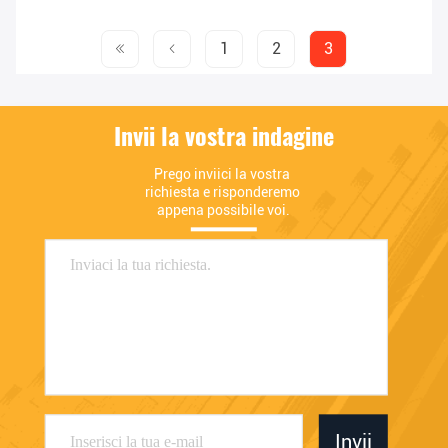
1
2
3
Invii la vostra indagine
Prego inviici la vostra 
richiesta e risponderemo 
appena possibile voi.
Invii