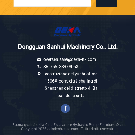
Dongguan Sanhui Machinery Co., Ltd.
oversea.sale@deka-hk.com
86-755-33978058
costruzione del yunhuatime
1506#room, città shajing di
Shenzhen del distretto di Ba
oan della città
Buona qualità della Cina Escavatore Hydraulic Pump Fornitore. © di
Copyright 2026 dekahydraulic.com . Tutti i diritti riservati.