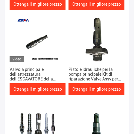
sollievo principale per pompa
distribuzione idraulica
Ottenga il migliore prezzo
Ottenga il migliore prezzo
idraulica
pesante del pezzo di ricambio
SK120-1 per la pompa
idraulica
video
Valvola principale
Pistole idrauliche per la
dell'attrezzatura
pompa principale Kit di
dell'ESCAVATORE della
riparazione Valve Assy per
pompa a pistone di
PC360-7
distribuzione idraulica
Ottenga il migliore prezzo
Ottenga il migliore prezzo
pesante del pezzo di ricambio
SK200-1 per la pompa
idraulica