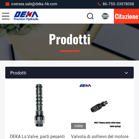
oversea.sale@deka-hk.com
86-755-33978058
Citazione
Prodotti
Prodotti
video
DEKA Ls Valve, parti pesanti
Valvola di sollievo del motore