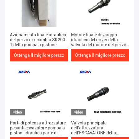
Azionamento finale idraulico
Motore finale di viaggio
del pezzo di ricambio SK200-
idraulico del driver della
1 della pompa a pistone
valvola del motore del pezzo
dell'ESCAVATORE pesante
di ricambio SK230-6 della
dell'attrezzatura delle parti di
pompa a pistone
Ottenga il migliore prezzo
Ottenga il migliore prezzo
potere della valvola a sfera
dell'ESCAVATORE pesante
del porto (viaggio)
dell'attrezzatura delle parti di
potere
video
video
Parti di potenza attrezzature
Valvola principale
pesanti escavatore pompa a
dell'attrezzatura
pistoni idraulica parte di
dell'ESCAVATORE della
ricambio SK450 Valvola di
pompa a pistone di