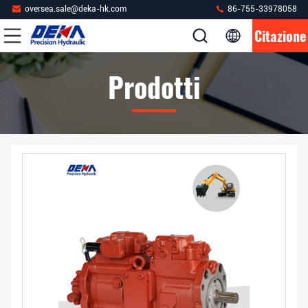
oversea.sale@deka-hk.com
86-755-33978058
Citazione
Prodotti