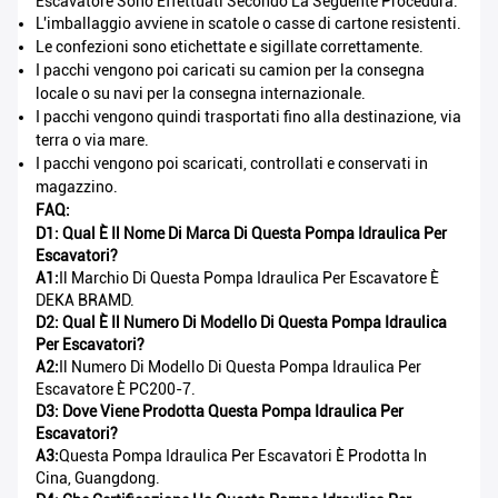
Escavatore Sono Effettuati Secondo La Seguente Procedura:
L'imballaggio avviene in scatole o casse di cartone resistenti.
Le confezioni sono etichettate e sigillate correttamente.
I pacchi vengono poi caricati su camion per la consegna
locale o su navi per la consegna internazionale.
I pacchi vengono quindi trasportati fino alla destinazione, via
terra o via mare.
I pacchi vengono poi scaricati, controllati e conservati in
magazzino.
FAQ:
D1: Qual È Il Nome Di Marca Di Questa Pompa Idraulica Per
Escavatori?
A1:
Il Marchio Di Questa Pompa Idraulica Per Escavatore È
DEKA BRAMD.
D2: Qual È Il Numero Di Modello Di Questa Pompa Idraulica
Per Escavatori?
A2:
Il Numero Di Modello Di Questa Pompa Idraulica Per
Escavatore È PC200-7.
D3: Dove Viene Prodotta Questa Pompa Idraulica Per
Escavatori?
A3:
Questa Pompa Idraulica Per Escavatori È Prodotta In
Cina, Guangdong.