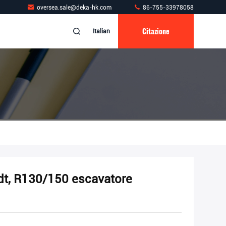
oversea.sale@deka-hk.com
86-755-33978058
Citazione
Italian
dt, R130/150 escavatore