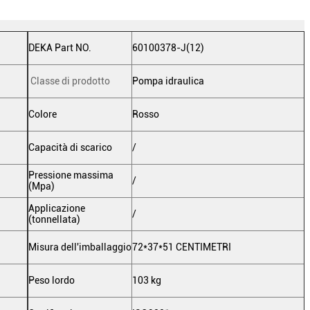
DEKA Part NO.
60100378-J(12)
Classe di prodotto
Pompa idraulica
Colore
Rosso
Capacità di scarico
/
Pressione massima
/
(Mpa)
Applicazione
/
(tonnellata)
Misura dell'imballaggio
72*37*51 CENTIMETRI
Peso lordo
103 kg