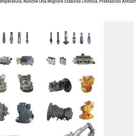
emperatura, Nonché Una Migliore Stabilità Chimica, Prestazioni Antischiu