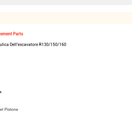
cement Parts
lica Dell'escavatore R130/150/160
a
el Pistone