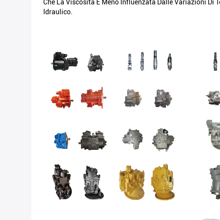
Che La Viscosità È Meno Influenzata Dalle Variazioni Di T
Idraulico.