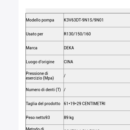
Modello pompa
K3V63DT-9N1S/9N01
Usato per
R130/150/160
Marca
DEKA
Luogo d'origine
CINA
Pressione di
/
esercizio (Mpa)
Numero di denti (T)
/
Taglia del prodotto
61*19*29 CENTIMETRI
Peso netto93
89 kg
Metodo di