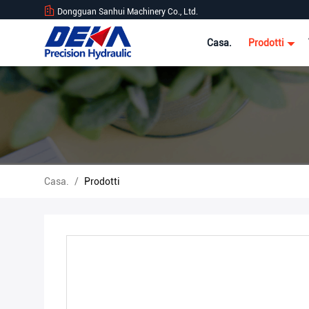
Dongguan Sanhui Machinery Co., Ltd.
Casa.
Prodotti
Casa.
/
Prodotti