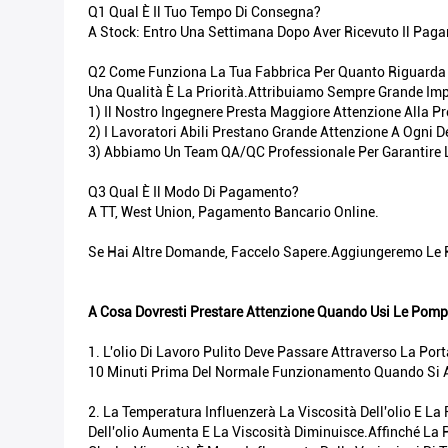
Q1 Qual È Il Tuo Tempo Di Consegna?
A Stock: Entro Una Settimana Dopo Aver Ricevuto Il Paga
Q2 Come Funziona La Tua Fabbrica Per Quanto Riguarda Il
Una Qualità È La Priorità.Attribuiamo Sempre Grande Impor
1) Il Nostro Ingegnere Presta Maggiore Attenzione Alla P
2) I Lavoratori Abili Prestano Grande Attenzione A Ogni 
3) Abbiamo Un Team QA/QC Professionale Per Garantire L
Q3 Qual È Il Modo Di Pagamento?
A TT, West Union, Pagamento Bancario Online.
Se Hai Altre Domande, Faccelo Sapere.Aggiungeremo Le Ris
A Cosa Dovresti Prestare Attenzione Quando Usi Le Pomp
1. L'olio Di Lavoro Pulito Deve Passare Attraverso La Po
10 Minuti Prima Del Normale Funzionamento Quando Si A
2. La Temperatura Influenzerà La Viscosità Dell'olio E L
Dell'olio Aumenta E La Viscosità Diminuisce.Affinché La 