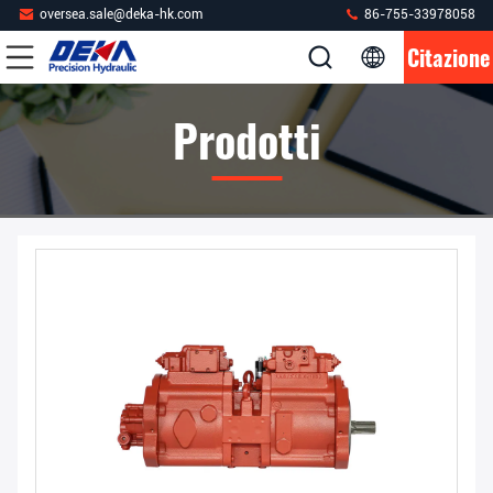
oversea.sale@deka-hk.com
86-755-33978058
Citazione
Prodotti