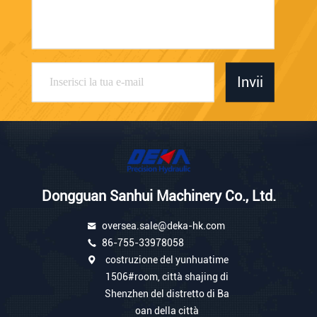
Invii
Dongguan Sanhui Machinery Co., Ltd.
oversea.sale@deka-hk.com
86-755-33978058
costruzione del yunhuatime
1506#room, città shajing di
Shenzhen del distretto di Ba
oan della città