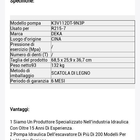
Specifiche:
Modello pompa
K3V112DT-9N3P
DE
Usato per
R215-7
C
Marca
DEKA
Co
Luogo d'origine
CINA
Ca
Pressione di
Pr
/
esercizio (Mpa)
(
Numero di denti (T)
/
Ap
(t
Taglia del prodotto
68,5 x 25,9 x 36,7 cm
Mi
Peso netto93
132 kg
Pe
Metodo di
SCATOLA DI LEGNO
imballaggio
Ce
Periodo di garanzia
6 MESI
M
Vantaggi:
1 Siamo Un Produttore Specializzato Nell'industria Idraulica
Con Oltre 15 Anni Di Esperienza.
2 Pompa Idraulica Dell'escavatore Di Più Di 200 Modelli Per