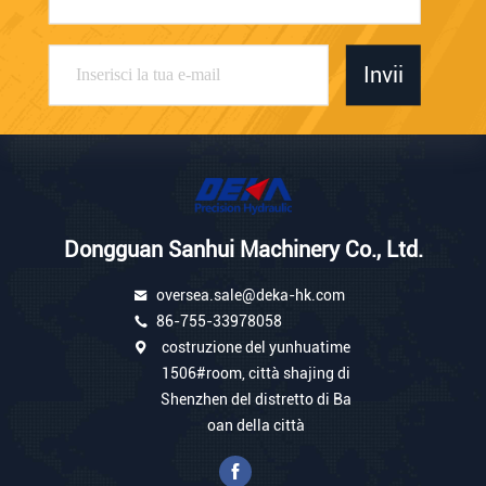
Invii
Dongguan Sanhui Machinery Co., Ltd.
oversea.sale@deka-hk.com
86-755-33978058
costruzione del yunhuatime
1506#room, città shajing di
Shenzhen del distretto di Ba
oan della città