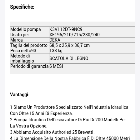
Specifiche:
Modello pompa
K3V112DT-9NC9
DE
Usato per
XE195/210/215/230/240
C
Marca
DEKA
Co
Taglia del prodotto
68,5 x 25,9 x 36,7 cm
Mi
Peso netto93
133 kg
Pe
Metodo di
SCATOLA DI LEGNO
Ce
imballaggio
M
Periodo di garanzia
6 MESI
Vantaggi:
1 Siamo Un Produttore Specializzato Nell'industria Idraulica
Con Oltre 15 Anni Di Esperienza.
2 Pompa Idraulica Dell'escavatore Di Più Di 200 Modelli Per
La Vostra Opzione.
3 Abbiamo Acquisito Authoried 25 Brevetti.
4 La Dimensione Della Nostra Fabbrica È Di Oltre 45000 Metri