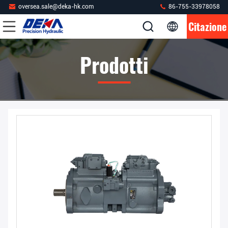
oversea.sale@deka-hk.com
86-755-33978058
Citazione
Prodotti