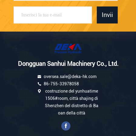
Invii
Dongguan Sanhui Machinery Co., Ltd.
oversea.sale@deka-hk.com
86-755-33978058
costruzione del yunhuatime
1506#room, città shajing di
Shenzhen del distretto di Ba
oan della città