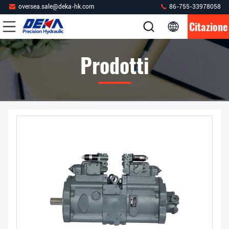
oversea.sale@deka-hk.com
86-755-33978058
Citazione
Prodotti