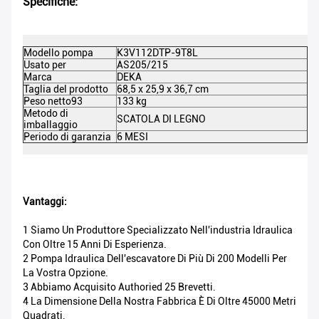
Specifiche:
Modello pompa
K3V112DTP-9T8L
DE
Usato per
AS205/215
C
Marca
DEKA
Co
Taglia del prodotto
68,5 x 25,9 x 36,7 cm
Mi
Peso netto93
133 kg
Pe
Metodo di
SCATOLA DI LEGNO
Ce
imballaggio
M
Periodo di garanzia
6 MESI
Vantaggi:
1 Siamo Un Produttore Specializzato Nell'industria Idraulica
Con Oltre 15 Anni Di Esperienza.
2 Pompa Idraulica Dell'escavatore Di Più Di 200 Modelli Per
La Vostra Opzione.
3 Abbiamo Acquisito Authoried 25 Brevetti.
4 La Dimensione Della Nostra Fabbrica È Di Oltre 45000 Metri
Quadrati.