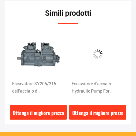
Simili prodotti
15
Escavatore SY205/215
Escavatore d'acciaio
Po
dell'acciaio di
Hydraulic Pump For
ro
L
68.5*25.9*36.7CM
XE195/210 K3V112DT-
es
P-
Hydraulic Pump ISO9001
9NC9
zzo
Ottenga il migliore prezzo
Ottenga il migliore prezzo
Ot