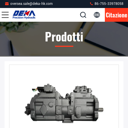
oversea.sale@deka-hk.com
86-755-33978058
Citazione
Prodotti