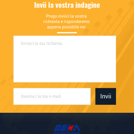
Invii la vostra indagine
Prego inviici la vostra 
richiesta e risponderemo 
appena possibile voi.
Invii