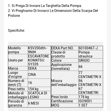
1. Si Prega Di Inviare La Targhetta Della Pompa
2. Vi Preghiamo Di Inviarci Le Dimensioni Della Scarpa Del
Pistone
Specifiche:
Modello
K5V200dth-
DEKA Part NO.
60100467-J
pompa
9NIH
Classe di
Pompa
ESCAVATORE
prodotto
idraulica
Usato per
KOMATSU
Colore
GRIGIO
SY335
Applicazione
66
Marca
DEKA
(tonnellata)
Luogo
77
CINA
d'origine
CENTIMETRI X
Numero di
Misura
56
16
denti (T)
dell'imballaggio
CENTIMETRI X
67
Peso netto
154 kg
CENTIMETRI
Metodo di
SCATOLA DI
Peso lordo
176 kg
imballaggio
LEGNO
Certificazione
ISO9001
Periodo di
6 MESI
garanzia
MOQ
1 SET