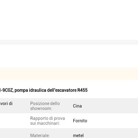
H-9C0Z
,
pompa idraulica dell'escavatore R455
vori di
Posizione dello
Cina
showroom:
Rapporto di prova
Fornito
sui macchinari:
Materiale:
metel