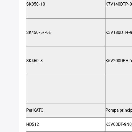
SK350-10
K7V140DTP-
SK450-6/-6E
K3V180DTH-
SK460-8
K5V200DPH-
Per KATO
Pompa princip
HD512
K3V63DT-9N0