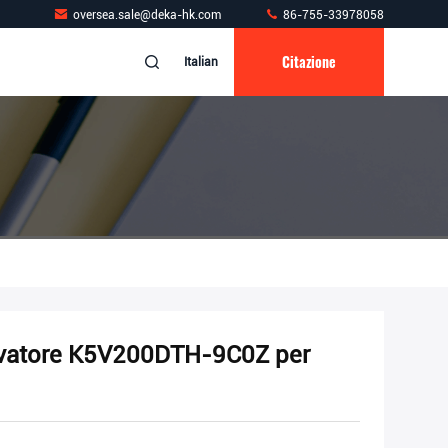
oversea.sale@deka-hk.com
86-755-33978058
Citazione
Italian
cavatore K5V200DTH-9C0Z per