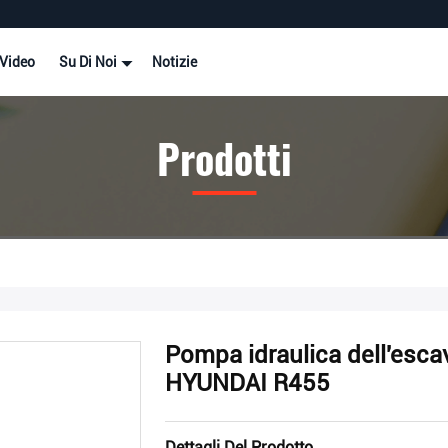
Video
Su Di Noi
Notizie
Prodotti
Pompa idraulica dell'es
HYUNDAI R455
Dettagli Del Prodotto