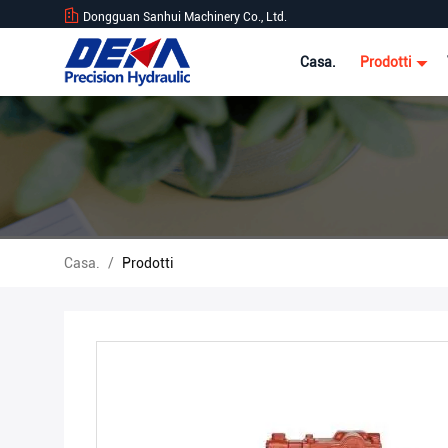
Dongguan Sanhui Machinery Co., Ltd.
Casa.
Prodotti
Casa.
/
Prodotti