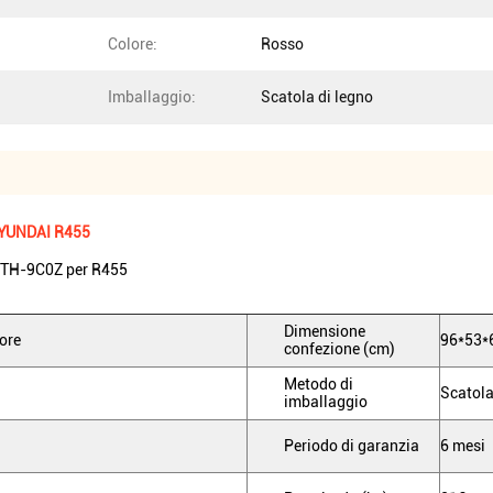
Colore:
Rosso
Imballaggio:
Scatola di legno
HYUNDAI R455
DTH-9C0Z per R455
Dimensione
ore
96*53*
confezione (cm)
Metodo di
Scatola
imballaggio
Periodo di garanzia
6 mesi