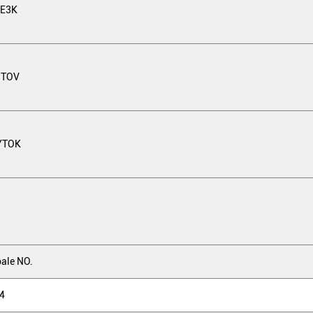
0E3K
9TOV
YTOK
ale NO.
4