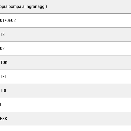
pia pompa a ingranaggi)
01/0E02
13
02
YT0K
TEL
9TDL
1L
0E3K