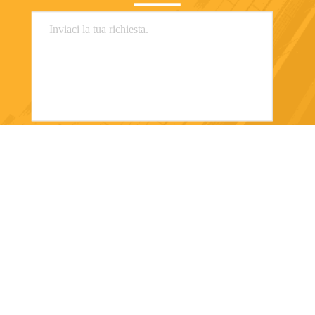
Invii
Dongguan Sanhui Machinery Co., Ltd.
oversea.sale@deka-hk.com
86-755-33978058