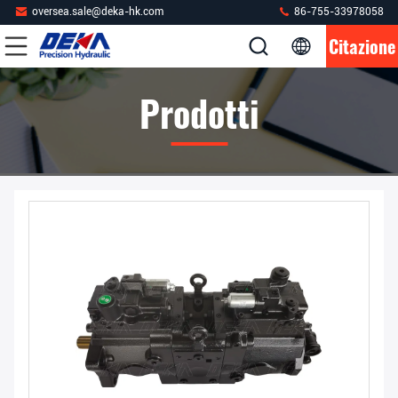
oversea.sale@deka-hk.com
86-755-33978058
Citazione
Prodotti