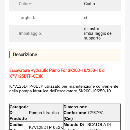
Colore:
Giallo
Targhetta:
sì
il nostro
Imballaggio:
imballaggio del
supporto
Descrizione
Escavatore Hydraulic Pump For SK200-10/250-10 di
K7V125DTP-0E3K
K7V125DTP-0E3K utilizzato per manutenzione conveniente
della pompa idraulica dell'escavatore SK200-10/250-10
Categorie
Dimensione
Di
Pompa Idraulica
Confezione
72*37*51
Prodotto
(cm)
Codice
Metodo Di
SCATOLA DI
K7V125DTP-0E3K