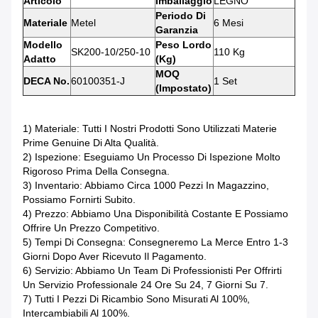
Articolo
Imballaggio
LEGNO
Periodo Di
Materiale
Metel
6 Mesi
Garanzia
Modello
Peso Lordo
SK200-10/250-10
110 Kg
Adatto
(kg)
MOQ
DECA No.
60100351-J
1 Set
(impostato)
1) Materiale: Tutti I Nostri Prodotti Sono Utilizzati Materie
Prime Genuine Di Alta Qualità.
2) Ispezione: Eseguiamo Un Processo Di Ispezione Molto
Rigoroso Prima Della Consegna.
3) Inventario: Abbiamo Circa 1000 Pezzi In Magazzino,
Possiamo Fornirti Subito.
4) Prezzo: Abbiamo Una Disponibilità Costante E Possiamo
Offrire Un Prezzo Competitivo.
5) Tempi Di Consegna: Consegneremo La Merce Entro 1-3
Giorni Dopo Aver Ricevuto Il Pagamento.
6) Servizio: Abbiamo Un Team Di Professionisti Per Offrirti
Un Servizio Professionale 24 Ore Su 24, 7 Giorni Su 7.
7) Tutti I Pezzi Di Ricambio Sono Misurati Al 100%,
Intercambiabili Al 100%.