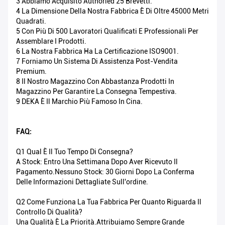
3 Abbiamo Acquisito Authoried 25 Brevetti.
4 La Dimensione Della Nostra Fabbrica È Di Oltre 45000 Metri
Quadrati.
5 Con Più Di 500 Lavoratori Qualificati E Professionali Per
Assemblare I Prodotti.
6 La Nostra Fabbrica Ha La Certificazione ISO9001.
7 Forniamo Un Sistema Di Assistenza Post-Vendita
Premium.
8 Il Nostro Magazzino Con Abbastanza Prodotti In
Magazzino Per Garantire La Consegna Tempestiva.
9 DEKA È Il Marchio Più Famoso In Cina.
FAQ:
Q1 Qual È Il Tuo Tempo Di Consegna?
A Stock: Entro Una Settimana Dopo Aver Ricevuto Il
Pagamento.Nessuno Stock: 30 Giorni Dopo La Conferma
Delle Informazioni Dettagliate Sull'ordine.
Q2 Come Funziona La Tua Fabbrica Per Quanto Riguarda Il
Controllo Di Qualità?
Una Qualità È La Priorità.Attribuiamo Sempre Grande