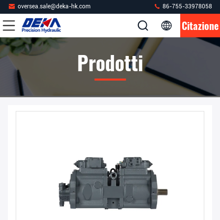
oversea.sale@deka-hk.com
86-755-33978058
Citazione
Prodotti