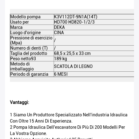
Modello pompa
K3V112DT-9N1A(14T)
Usato per
HD700 HD820-1/2/3
Marca
DEKA
Luogo d'origine
CINA
Pressione di esercizio
/
(Mpa)
Numero di denti (T)
/
Taglia del prodotto
68,5 x 25,5 x 33 cm
Peso netto93
189 kg
Metodo di
SCATOLA DI LEGNO
imballaggio
Periodo di garanzia
6 MESI
Vantaggi:
1 Siamo Un Produttore Specializzato Nell'industria Idraulica
Con Oltre 15 Anni Di Esperienza.
2 Pompa Idraulica Dell'escavatore Di Più Di 200 Modelli Per
La Vostra Opzione.