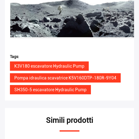
Tags:
K3V180 escavatore Hydraulic Pump
Pompa idraulica scavatrice K5V160DTP-180R-9Y04
SH350-5 escavatore Hydraulic Pump
Simili prodotti