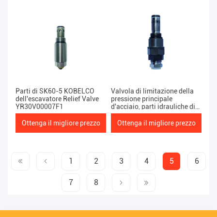
Parti di SK60-5 KOBELCO
Valvola di limitazione della
dell'escavatore Relief Valve
pressione principale
YR30V00007F1
d'acciaio, parti idrauliche di
KOMATSU Pc220
Ottenga il migliore prezzo
Ottenga il migliore prezzo
1
2
3
4
5
6
7
8