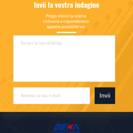
Invii la vostra indagine
Prego inviici la vostra 
richiesta e risponderemo 
appena possibile voi.
Invii