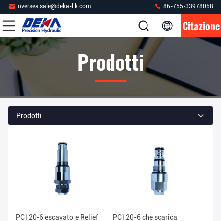
oversea.sale@deka-hk.com
86-755-33978058
Citazione
Prodotti
Prodotti
PC120-6 escavatore Relief
PC120-6 che scarica