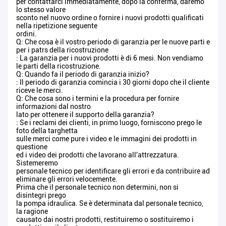
per contattarci immediatamente, dopo la conferma, daremo
lo stesso valore
sconto nel nuovo ordine o fornire i nuovi prodotti qualificati
nella ripetizione seguente
ordini.
Q: Che cosa è il vostro periodo di garanzia per le nuove parti e
per i patrs della ricostruzione
: La garanzia per i nuovi prodotti è di 6 mesi. Non vendiamo
le parti della ricostruzione.
Q: Quando fa il periodo di garanzia inizio?
: Il periodo di garanzia comincia i 30 giorni dopo che il cliente
riceve le merci.
Q: Che cosa sono i termini e la procedura per fornire
informazioni dal nostro
lato per ottenere il supporto della garanzia?
: Se i reclami dei clienti, in primo luogo, forniscono prego le
foto della targhetta
sulle merci come pure i video e le immagini dei prodotti in
questione
ed i video dei prodotti che lavorano all'attrezzatura.
Sistemeremo
personale tecnico per identificare gli errori e da contribuire ad
eliminare gli errori velocemente.
Prima che il personale tecnico non determini, non si
disintegri prego
la pompa idraulica. Se è determinata dal personale tecnico,
la ragione
causato dai nostri prodotti, restituiremo o sostituiremo i