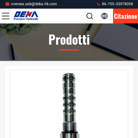
oversea.sale@deka-hk.com
86-755-33978058
Citazione
Prodotti