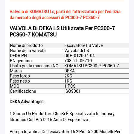
Valvola di KOMATSU Ls, parti dell'attrezzatura per l'edilizia
da mercato degli accessori di PC300-7 PC360-7
VALVOLA Di DEKA LS Utilizzata Per PC300-7
PC360-7 KOMATSU
Nome di prodotto
Escavatore LS Valve
Nome della valvola
Valvola di LS
DEKA PN
DKF-012007-04
PN genuino
708-2L-06710
Usato per la macchina NO
KOMATSU PC300-7 PC360-7
Marca
DEKA
Peso lordo
2KG
Peso netto
1KG
MOQ
1 PCS
Certificazione
ISO9001
DEKA Advantages:
1 Siamo Un Produttore Che Si È Specializzato In Indusry
Idraulico Con Più Di 15 Anni Di Esperienza.
Pompa Idraulica Dell'escavatore Di 2 Più Di 200 Modelli Per