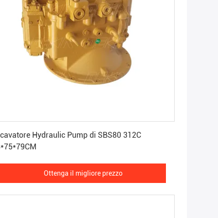
Ottenga il migliore prezzo
cavatore Hydraulic Pump di SBS80 312C
4*75*79CM
Ottenga il migliore prezzo