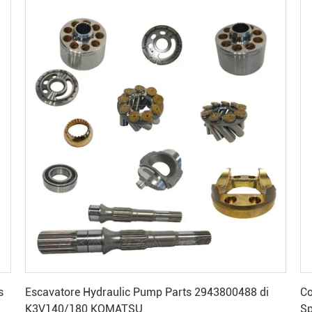
Ottenga il migliore prezzo
s
Escavatore Hydraulic Pump Parts 2943800488 di
Co
K3V140/180 KOMATSU
Sp