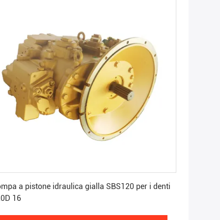
Ottenga il migliore prezzo
mpa a pistone idraulica gialla SBS120 per i denti
20D 16