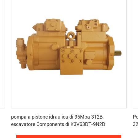
Ottenga il migliore prezzo
pompa a pistone idraulica di 96Mpa 312B,
Po
escavatore Components di K3V63DT-9N2D
3