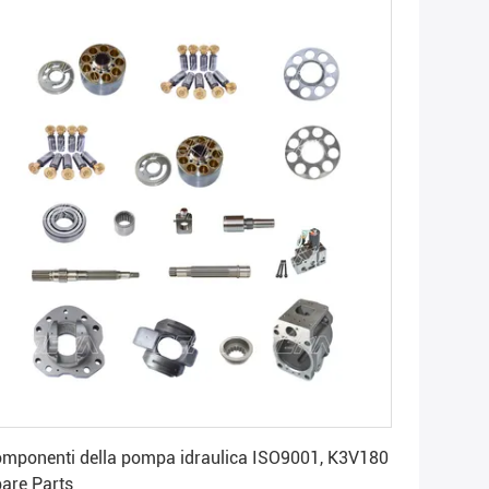
Ottenga il migliore prezzo
mponenti della pompa idraulica ISO9001, K3V180
are Parts