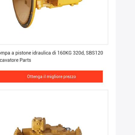
Ottenga il migliore prezzo
mpa a pistone idraulica di 160KG 320d, SBS120
cavatore Parts
Ottenga il migliore prezzo