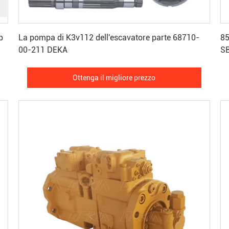
Ottenga il migliore prezzo
p
La pompa di K3v112 dell'escavatore parte 68710-
85
00-211 DEKA
S
Ottenga il migliore prezzo