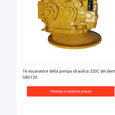
Ottenga il migliore prezzo
16 escavatore della pompa idraulica 320C dei dent
SBS120
Ottenga il migliore prezzo