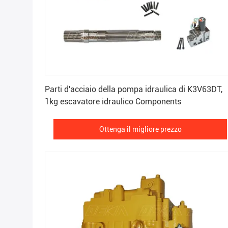
Ottenga il migliore prezzo
Parti d'acciaio della pompa idraulica di K3V63DT,
1kg escavatore idraulico Components
Ottenga il migliore prezzo