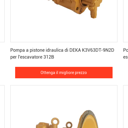
Ottenga il migliore prezzo
Pompa a pistone idraulica di DEKA K3V63DT-9N2D
Po
per l'escavatore 312B
es
Ottenga il migliore prezzo