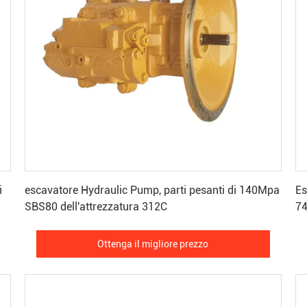
Ottenga il migliore prezzo
i
escavatore Hydraulic Pump, parti pesanti di 140Mpa
Es
SBS80 dell'attrezzatura 312C
7
Ottenga il migliore prezzo