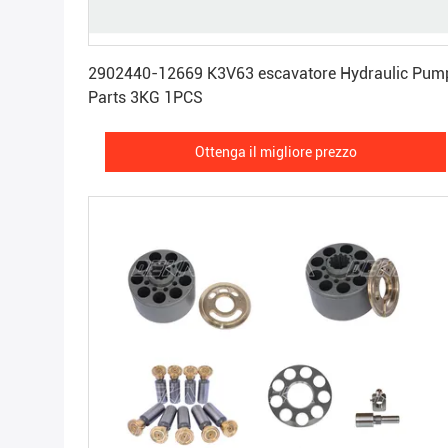
Ottenga il migliore prezzo
2902440-12669 K3V63 escavatore Hydraulic Pum
Parts 3KG 1PCS
Ottenga il migliore prezzo