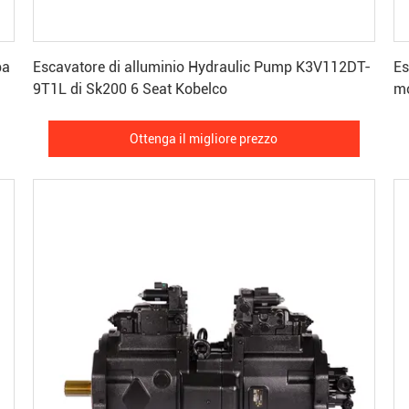
Ottenga il migliore prezzo
pa
Escavatore di alluminio Hydraulic Pump K3V112DT-
Escav
9T1L di Sk200 6 Seat Kobelco
mo
Ottenga il migliore prezzo