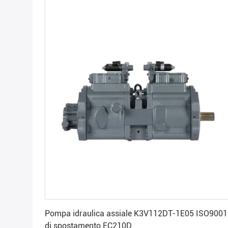
Ottenga il migliore prezzo
Pompa idraulica assiale K3V112DT-1E05 ISO9001
di spostamento EC210D