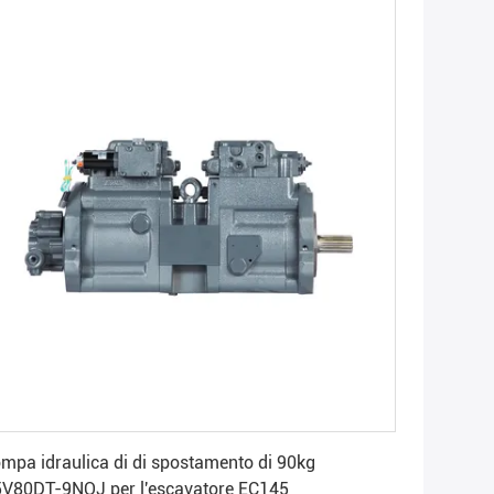
Ottenga il migliore prezzo
 idraulica di di spostamento di 90kg
V80DT-9NOJ per l'escavatore EC145