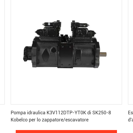
Ottenga il migliore prezzo
Pompa idraulica K3V112DTP-YT0K di SK250-8
Es
Kobelco per lo zappatore/escavatore
d'