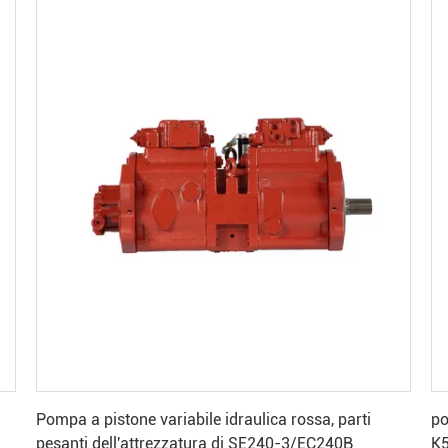
Ottenga il migliore prezzo
Pompa a pistone variabile idraulica rossa, parti
pompa
pesanti dell'attrezzatura di SE240-3/EC240B
K5