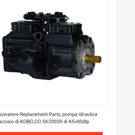
Ottenga il migliore prezzo
cavatore Replacement Parts, pompa idraulica
acciaio di KOBELCO SK200SR di K5v80dtp