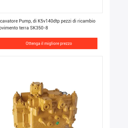
Ottenga il migliore prezzo
atore Pump, di K5v140dtp pezzi di ricambio
vimento terra SK350-8
Ottenga il migliore prezzo