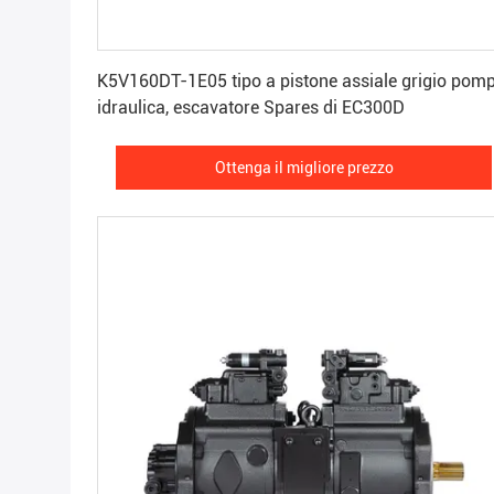
Ottenga il migliore prezzo
K5V160DT-1E05 tipo a pistone assiale grigio pom
idraulica, escavatore Spares di EC300D
Ottenga il migliore prezzo