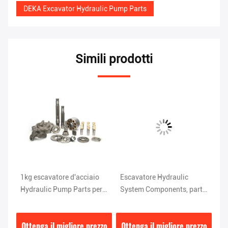
DEKA Excavator Hydraulic Pump Parts
Simili prodotti
1kg escavatore d'acciaio
Escavatore Hydraulic
Es
Hydraulic Pump Parts per
System Components, parti
Pu
K3V112 V0111010236
della pompa a ingranaggi
K
PC200-7/HPV95
zzo
Ottenga il migliore prezzo
Ottenga il migliore prezzo
Ot