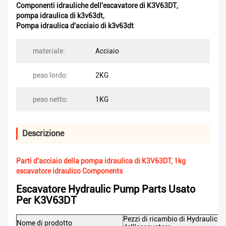
Componenti idrauliche dell'escavatore di K3V63DT
,
pompa idraulica di k3v63dt
,
Pompa idraulica d'acciaio di k3v63dt
materiale:
Acciaio
peso lordo:
2KG
peso netto:
1KG
Descrizione
Parti d'acciaio della pompa idraulica di K3V63DT, 1kg
escavatore idraulico Components
Escavatore Hydraulic Pump Parts Usato
Per K3V63DT
Pezzi di ricambio di Hydraulic 
Nome di prodotto