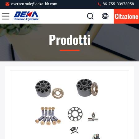
oversea.sale@deka-hk.com
86-755-33978058
Citazione
Prodotti