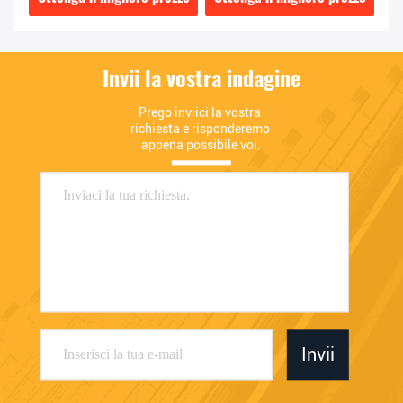
Invii la vostra indagine
Prego inviici la vostra 
richiesta e risponderemo 
appena possibile voi.
Invii