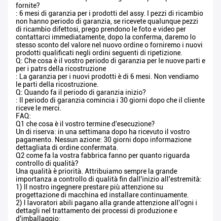
fornite?
: 6 mesi di garanzia per i prodotti del assy. I pezzi di ricambio
non hanno periodo di garanzia, se ricevete qualunque pezzi
di ricambio difettosi, prego prendono le foto e video per
contattarci immediatamente, dopo la conferma, daremo lo
stesso sconto del valore nel nuovo ordine o forniremo i nuovi
prodotti qualificati negli ordini seguenti di ripetizione.
Q: Che cosa è il vostro periodo di garanzia per le nuove parti e
per i patrs della ricostruzione
: La garanzia per i nuovi prodotti è di 6 mesi. Non vendiamo
le parti della ricostruzione.
Q: Quando fa il periodo di garanzia inizio?
: Il periodo di garanzia comincia i 30 giorni dopo che il cliente
riceve le merci.
FAQ:
Q1 che cosa è il vostro termine d'esecuzione?
Un di riserva: in una settimana dopo ha ricevuto il vostro
pagamento. Nessun azione: 30 giorni dopo informazione
dettagliata di ordine confermata.
Q2 come fa la vostra fabbrica fanno per quanto riguarda
controllo di qualità?
Una qualità è priorità. Attribuiamo sempre la grande
importanza a controllo di qualità fin dall'inizio all'estremità:
1) Il nostro ingegnere prestare più attenzione su
progettazione di macchina ed installare continuamente.
2) I lavoratori abili pagano alla grande attenzione all'ogni i
dettagli nel trattamento dei processi di produzione e
d'imballaggio;