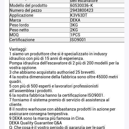
dell'escavatore
Modello del prodotto
60530036-K
Numero del pezzo
2943800423
Applicazione
K3V63DT
Marca
DEKA
Peso lordo
3KG
Peso netto
2KG
MOQ
1PCS
Certificazione
ISO9001
Vantaggi:
1 siamo un produttore che si è specializzato in indusry
idraulico con più di 15 anni di esperienza.
Pompa idraulica dell'escavatore di 2 più di 200 modelli per la
vostra opzione.
3 che abbiamo acquistato authoried 25 brevetti.
4 la nostra dimensione della fabbrica sono oltre 45000 metri
quadri.
5 con più di 500 esperti e lavoratori professionisti
all'assemblea i prodotti.
6 la nostra fabbrica hanno la certificazione ISO9001.
7 forniamo il sistema premio di servizio di assistenza al
cliente.
8 il nostro warhouse con abbastanza prodotti in azione per
assicurare consegna tempestiva.
9 DEKA sono la marca più famosa in Cina.
DEKA Quality Guarantee Q&A
Q: Che cosa è il vostro periodo di garanzia per le parti