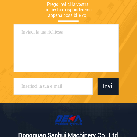
Prego inviici la vostra 
richiesta e risponderemo 
appena possibile voi.
Invii
Dongguan Sanhui Machinery Co., Ltd.