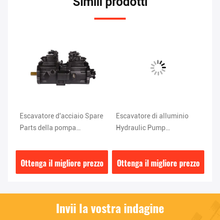
Simili prodotti
Escavatore d'acciaio Spare
Escavatore di alluminio
Es
Parts della pompa
Hydraulic Pump
po
ra
idraulica SK450-6 di
K3V112DT-9T1L di Sk200 6
di
K3V180DTH-9TOV Kobelco
Seat Kobelco
Ko
zzo
Ottenga il migliore prezzo
Ottenga il migliore prezzo
Ot
Invii la vostra indagine