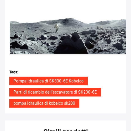
Tags:
Pompa idraulica di SK330-6E Kobelco
Parti di ricambio dell'escavatore di SK230-6E
pompa idraulica di kobelco sk200