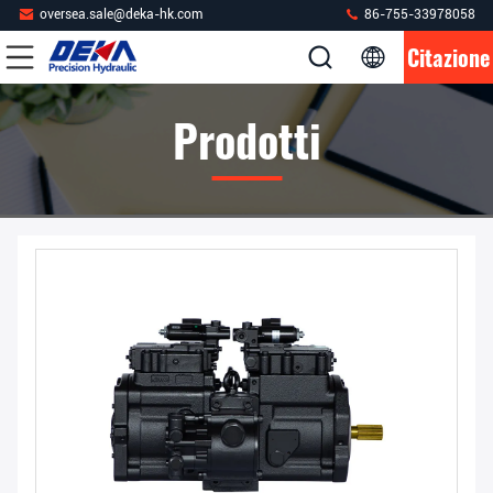
oversea.sale@deka-hk.com
86-755-33978058
Citazione
Prodotti