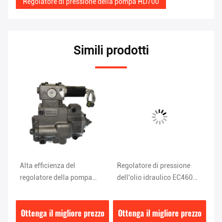
Regolatore di pressione della pompa HD700
Simili prodotti
Alta efficienza del
Regolatore di pressione
Us
regolatore della pompa
dell'olio idraulico EC460
re
i
idraulica di K-9N1H SANY
K5V200 8,1 kg
id
SY335
H
zzo
Ottenga il migliore prezzo
Ottenga il migliore prezzo
Ot