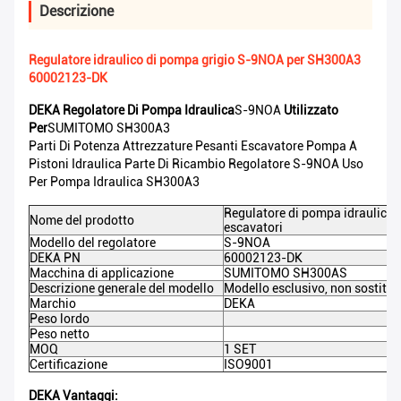
Descrizione
Regulatore idraulico di pompa grigio S-9NOA per SH300A3
60002123-DK
DEKA Regolatore Di Pompa Idraulica
S-9NOA
Utilizzato
Per
SUMITOMO SH300A3
Parti Di Potenza Attrezzature Pesanti Escavatore Pompa A
Pistoni Idraulica Parte Di Ricambio Regolatore S-9NOA Uso
Per Pompa Idraulica SH300A3
Regulatore di pompa idraulica 
Nome del prodotto
escavatori
Modello del regolatore
S-9NOA
DEKA PN
60002123-DK
Macchina di applicazione
SUMITOMO SH300AS
Descrizione generale del modello
Modello esclusivo, non sostitui
Marchio
DEKA
Peso lordo
Peso netto
MOQ
1 SET
Certificazione
ISO9001
DEKA Vantaggi: