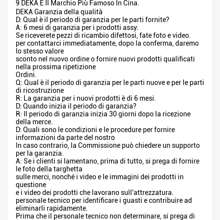
9 DEKA È Il Marchio Più Famoso In Cina.
DEKA Garanzia della qualità
D: Qual è il periodo di garanzia per le parti fornite?
A: 6 mesi di garanzia per i prodotti assy.
Se riceverete pezzi di ricambio difettosi, fate foto e video.
per contattarci immediatamente, dopo la conferma, daremo
lo stesso valore
sconto nel nuovo ordine o fornire nuovi prodotti qualificati
nella prossima ripetizione
Ordini.
Q: Qual è il periodo di garanzia per le parti nuove e per le parti
di ricostruzione
R: La garanzia per i nuovi prodotti è di 6 mesi.
D: Quando inizia il periodo di garanzia?
R: Il periodo di garanzia inizia 30 giorni dopo la ricezione
della merce.
D: Quali sono le condizioni e le procedure per fornire
informazioni da parte del nostro
In caso contrario, la Commissione può chiedere un supporto
per la garanzia.
A: Se i clienti si lamentano, prima di tutto, si prega di fornire
le foto della targhetta
sulle merci, nonché i video e le immagini dei prodotti in
questione
e i video dei prodotti che lavorano sull'attrezzatura.
personale tecnico per identificare i guasti e contribuire ad
eliminarli rapidamente.
Prima che il personale tecnico non determinare, si prega di