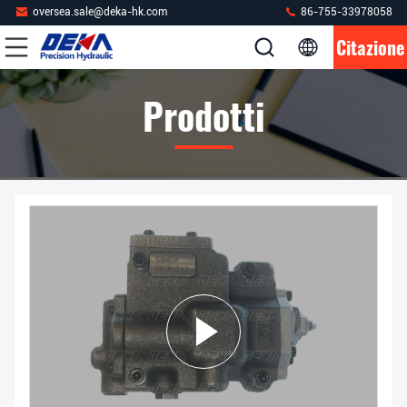
oversea.sale@deka-hk.com
86-755-33978058
Citazione
Prodotti