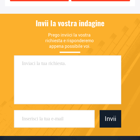
Invii la vostra indagine
Prego inviici la vostra 
richiesta e risponderemo 
appena possibile voi.
Invii