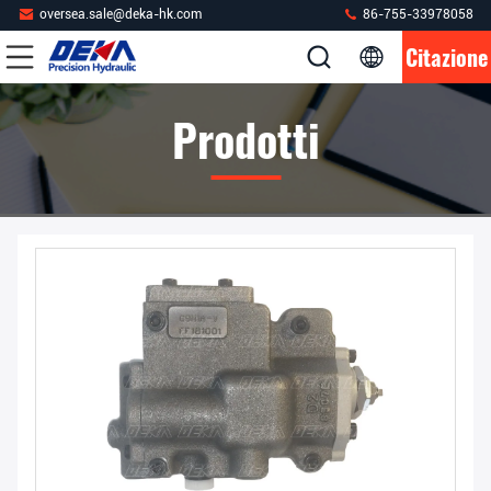
oversea.sale@deka-hk.com
86-755-33978058
Citazione
Prodotti