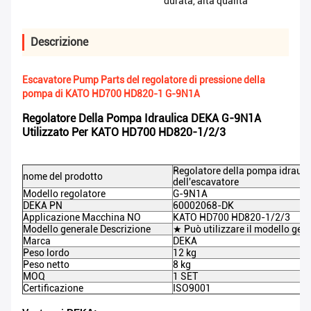
durata, alta qualità
Descrizione
Escavatore Pump Parts del regolatore di pressione della
pompa di KATO HD700 HD820-1 G-9N1A
Regolatore Della Pompa Idraulica DEKA G-9N1A
Utilizzato Per KATO HD700 HD820-1/2/3
Regolatore della pompa idrauli
nome del prodotto
dell'escavatore
Modello regolatore
G-9N1A
DEKA PN
60002068-DK
Applicazione Macchina NO
KATO HD700 HD820-1/2/3
Modello generale Descrizione
★ Può utilizzare il modello ge
Marca
DEKA
Peso lordo
12 kg
Peso netto
8 kg
MOQ
1 SET
Certificazione
ISO9001