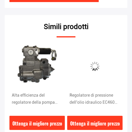
Simili prodotti
Alta efficienza del
Regolatore di pressione
Us
regolatore della pompa
dell'olio idraulico EC460
re
i
idraulica di K-9N1H SANY
K5V200 8,1 kg
id
SY335
H
zzo
Ottenga il migliore prezzo
Ottenga il migliore prezzo
Ot