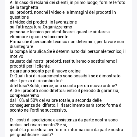
A: In caso di reclami dei clienti, in primo luogo, fornire le foto
della targhetta
sui prodotti, nonché i video e le immagini dei prodotti in
questione
e i video dei prodotti in lavorazione
sull'attrezzatura.Organizzeremo
personale tecnico per identificare i guasti e aiutare a
eliminare i guasti velocemente.
Prima che il personale tecnico non determini, per favore non
disintegrare
la pompa idraulica.Se è determinato dal personale tecnico, il
motivo
causato dai nostri prodotti, restituiremo o sostituiremo i
prodotti per il cliente,
o dare uno sconto per il nuovo ordine.
D: Quali tipi di risarcimento sono possibili se è dimostrato
che il pezzo di ricambio lo è
difettoso?Soldi, merce, uno sconto per un nuovo ordine?
A: Se i prodotti sono difettosi entro il periodo di garanzia,
compenseremo
dal 10% al 50% del valore totale, a seconda delle
conseguenze del difetto, Il risarcimento sarà sotto forma di
sconto nell'ordine successivo.
D: I costi di spedizione e assistenza da parte nostra sono
inclusi nel risarcimento?Se si,
qual è la procedura per fornire informazioni da parte nostra
per giustificare i costi?