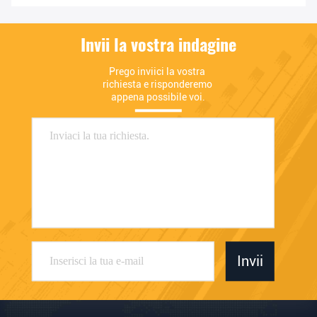
Invii la vostra indagine
Prego inviici la vostra 
richiesta e risponderemo 
appena possibile voi.
Invii