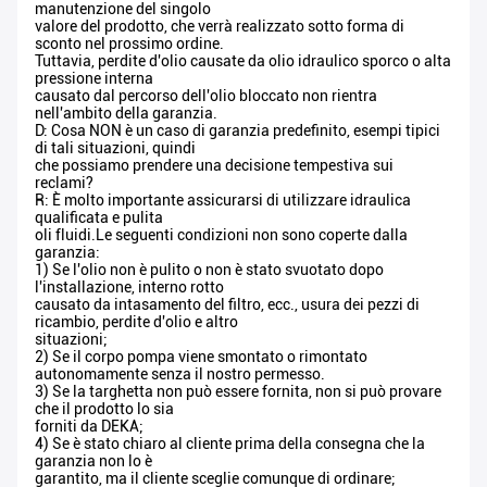
manutenzione del singolo
valore del prodotto, che verrà realizzato sotto forma di
sconto nel prossimo ordine.
Tuttavia, perdite d'olio causate da olio idraulico sporco o alta
pressione interna
causato dal percorso dell'olio bloccato non rientra
nell'ambito della garanzia.
D: Cosa NON è un caso di garanzia predefinito, esempi tipici
di tali situazioni, quindi
che possiamo prendere una decisione tempestiva sui
reclami?
R: È molto importante assicurarsi di utilizzare idraulica
qualificata e pulita
oli fluidi.Le seguenti condizioni non sono coperte dalla
garanzia:
1) Se l'olio non è pulito o non è stato svuotato dopo
l'installazione, interno rotto
causato da intasamento del filtro, ecc., usura dei pezzi di
ricambio, perdite d'olio e altro
situazioni;
2) Se il corpo pompa viene smontato o rimontato
autonomamente senza il nostro permesso.
3) Se la targhetta non può essere fornita, non si può provare
che il prodotto lo sia
forniti da DEKA;
4) Se è stato chiaro al cliente prima della consegna che la
garanzia non lo è
garantito, ma il cliente sceglie comunque di ordinare;