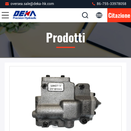
oversea.sale@deka-hk.com
86-755-33978058
Citazione
Prodotti