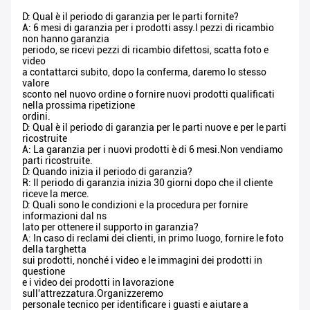
D: Qual è il periodo di garanzia per le parti fornite?
A: 6 mesi di garanzia per i prodotti assy.I pezzi di ricambio
non hanno garanzia
periodo, se ricevi pezzi di ricambio difettosi, scatta foto e
video
a contattarci subito, dopo la conferma, daremo lo stesso
valore
sconto nel nuovo ordine o fornire nuovi prodotti qualificati
nella prossima ripetizione
ordini.
D: Qual è il periodo di garanzia per le parti nuove e per le parti
ricostruite
A: La garanzia per i nuovi prodotti è di 6 mesi.Non vendiamo
parti ricostruite.
D: Quando inizia il periodo di garanzia?
R: Il periodo di garanzia inizia 30 giorni dopo che il cliente
riceve la merce.
D: Quali sono le condizioni e la procedura per fornire
informazioni dal ns
lato per ottenere il supporto in garanzia?
A: In caso di reclami dei clienti, in primo luogo, fornire le foto
della targhetta
sui prodotti, nonché i video e le immagini dei prodotti in
questione
e i video dei prodotti in lavorazione
sull'attrezzatura.Organizzeremo
personale tecnico per identificare i guasti e aiutare a