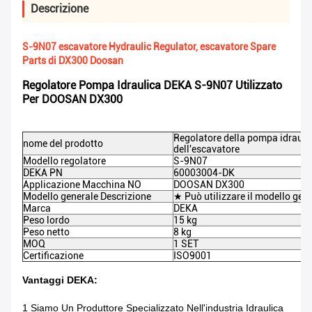
Descrizione
S-9N07 escavatore Hydraulic Regulator, escavatore Spare
Parts di DX300 Doosan
Regolatore Pompa Idraulica DEKA S-9N07 Utilizzato
Per DOOSAN DX300
Regolatore della pompa idrauli
nome del prodotto
dell'escavatore
Modello regolatore
S-9N07
DEKA PN
60003004-DK
Applicazione Macchina NO
DOOSAN DX300
Modello generale Descrizione
★ Può utilizzare il modello ge
Marca
DEKA
Peso lordo
15 kg
Peso netto
8 kg
MOQ
1 SET
Certificazione
ISO9001
Vantaggi DEKA:
1 Siamo Un Produttore Specializzato Nell'industria Idraulica