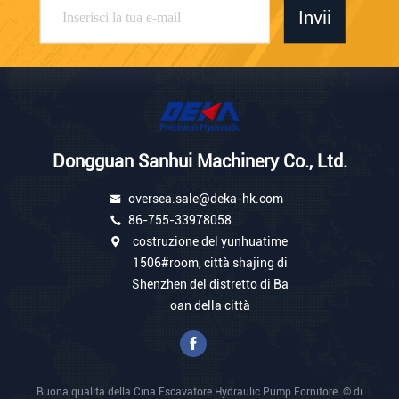
Invii
Dongguan Sanhui Machinery Co., Ltd.
oversea.sale@deka-hk.com
86-755-33978058
costruzione del yunhuatime
1506#room, città shajing di
Shenzhen del distretto di Ba
oan della città
Buona qualità della Cina Escavatore Hydraulic Pump Fornitore. © di