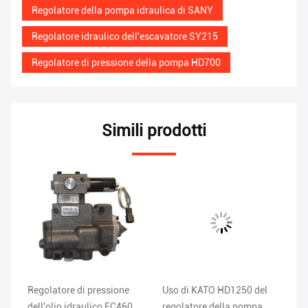
Regolatore della pompa idraulica di SANY
Regolatore idraulico dell'escavatore SY215
Regolatore di pressione della pompa HD700
Simili prodotti
Regolatore di pressione
Uso di KATO HD1250 del
Re
dell'olio idraulico EC460
regolatore della pompa
pr