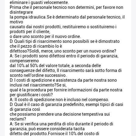
eliminare i guasti velocemente.
Prima che il personale tecnico non determini, per favore non
disintegrare
la pompa idraulica.Se è determinato dal personale tecnico, il
motivo
causato dai nostri prodotti, restituiremo o sostituiremo i
prodotti per il cliente,
o dare uno sconto per il nuovo ordine.
D: Quali tipi di risarcimento sono possibili se è dimostrato
che il pezzo di ricambio lo è
difettoso?Soldi, merce, uno sconto per un nuovo ordine?
A: Se i prodotti sono difettosi entro il periodo di garanzia,
compenseremo
dal 10% al 50% del valore totale, a seconda delle
conseguenze del difetto, Il risarcimento sarà sotto forma di
sconto nell'ordine successivo.
D: I costi di spedizione e assistenza da parte nostra sono
inclusi nel risarcimento?Se si,
qual è la procedura per fornire informazioni da parte nostra
per giustificare i costi?
A: Il costo di spedizione non è incluso nel compenso.
D: Qual è il caso di garanzia predefinito, esempi tipici di casi
di garanzia così
che possiamo prendere una decisione tempestiva sui
reclami?
A: Se si verifica una perdita di olio durante il periodo di
garanzia, può essere considerata tacita
difetto del prodotto.Fornisce il 10% del costo di