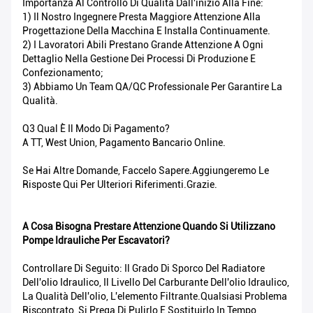
Importanza Al Controllo Di Qualità Dall'inizio Alla Fine:
1) Il Nostro Ingegnere Presta Maggiore Attenzione Alla
Progettazione Della Macchina E Installa Continuamente.
2) I Lavoratori Abili Prestano Grande Attenzione A Ogni
Dettaglio Nella Gestione Dei Processi Di Produzione E
Confezionamento;
3) Abbiamo Un Team QA/QC Professionale Per Garantire La
Qualità.
Q3 Qual È Il Modo Di Pagamento?
A TT, West Union, Pagamento Bancario Online.
Se Hai Altre Domande, Faccelo Sapere.Aggiungeremo Le
Risposte Qui Per Ulteriori Riferimenti.Grazie.
A Cosa Bisogna Prestare Attenzione Quando Si Utilizzano
Pompe Idrauliche Per Escavatori?
Controllare Di Seguito: Il Grado Di Sporco Del Radiatore
Dell'olio Idraulico, Il Livello Del Carburante Dell'olio Idraulico,
La Qualità Dell'olio, L'elemento Filtrante.Qualsiasi Problema
Riscontrato, Si Prega Di Pulirlo E Sostituirlo In Tempo