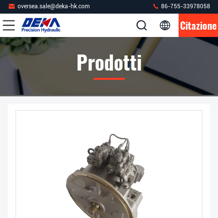
oversea.sale@deka-hk.com
86-755-33978058
Citazione
Prodotti