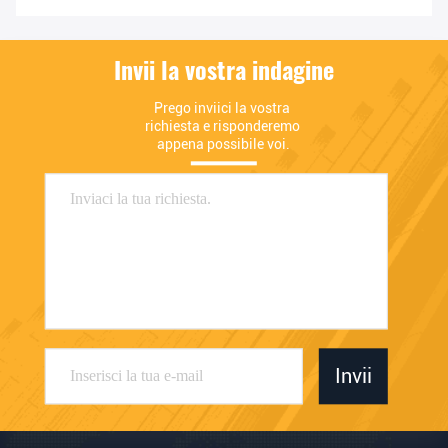
Invii la vostra indagine
Prego inviici la vostra 
richiesta e risponderemo 
appena possibile voi.
Invii