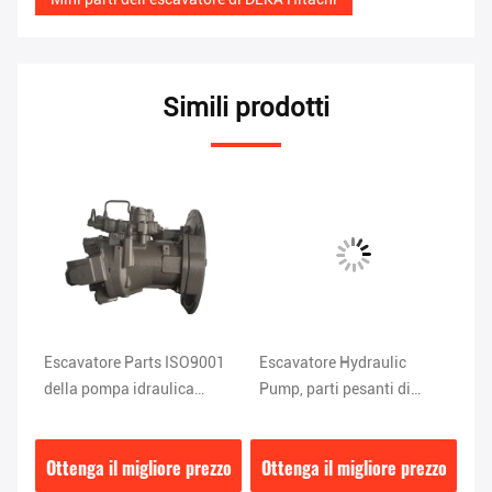
Simili prodotti
io
Escavatore Parts ISO9001
Escavatore Hydraulic
Es
della pompa idraulica
Pump, parti pesanti di
de
ZX200-3 di HPV118
ISO9001 ZX200-3
ZX
Hitachi
dell'attrezzatura di
0E
zzo
Ottenga il migliore prezzo
Ottenga il migliore prezzo
Ot
HPV118 Hitachi