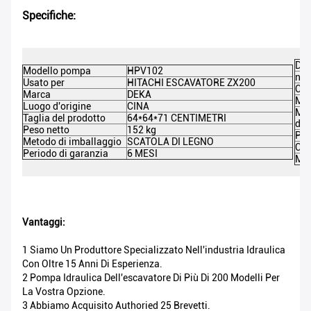
Specifiche:
DEK
Modello pompa
HPV102
nom
Usato per
HITACHI ESCAVATORE ZX200
Col
Marca
DEKA
Mat
Luogo d'origine
CINA
Mis
Taglia del prodotto
64*64*71 CENTIMETRI
del
Peso netto
152 kg
Pes
Metodo di imballaggio
SCATOLA DI LEGNO
Cer
Periodo di garanzia
6 MESI
MO
Vantaggi:
1 Siamo Un Produttore Specializzato Nell'industria Idraulica
Con Oltre 15 Anni Di Esperienza.
2 Pompa Idraulica Dell'escavatore Di Più Di 200 Modelli Per
La Vostra Opzione.
3 Abbiamo Acquisito Authoried 25 Brevetti.