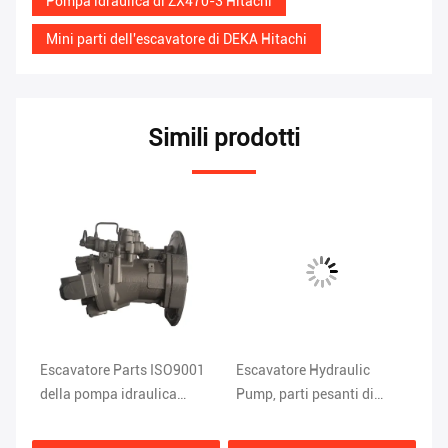
Pompa idraulica di ZX470-3 Hitachi
Mini parti dell'escavatore di DEKA Hitachi
Simili prodotti
io
Escavatore Parts ISO9001
Escavatore Hydraulic
Es
della pompa idraulica
Pump, parti pesanti di
de
ZX200-3 di HPV118
ISO9001 ZX200-3
ZX
Hitachi
dell'attrezzatura di
0E