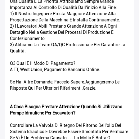
Una Qualità È La Priorità.Attribuiamo Sempre Grande
Importanza Al Controllo Di Qualità Dall'inizio Alla Fine:
1) Il Nostro Ingegnere Presta Maggiore Attenzione Alla
Progettazione Della Macchina E Installa Continuamente.
2) I Lavoratori Abili Prestano Grande Attenzione A Ogni
Dettaglio Nella Gestione Dei Processi Di Produzione E
Confezionamento;
3) Abbiamo Un Team QA/QC Professionale Per Garantire La
Qualità.
Q3 Qual È Il Modo Di Pagamento?
A TT, West Union, Pagamento Bancario Online.
Se Hai Altre Domande, Faccelo Sapere.Aggiungeremo Le
Risposte Qui Per Ulteriori Riferimenti.Grazie.
A Cosa Bisogna Prestare Attenzione Quando Si Utilizzano
Pompe Idrauliche Per Escavatori?
Controllare La Valvola Di Ritegno Del Ritorno Dell'olio Del
Sistema Idraulico E Dovrebbe Essere Smontata Per Verificare
Se Vi È Un Problema Causato --- La Molla È Rotta O