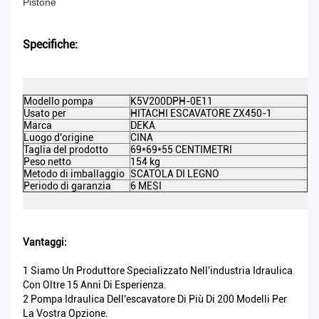
Pistone
Specifiche:
DE
Modello pompa
K5V200DPH-0E11
no
Usato per
HITACHI ESCAVATORE ZX450-1
Co
Marca
DEKA
Ma
Luogo d'origine
CINA
Taglia del prodotto
69*69*55 CENTIMETRI
Mi
Peso netto
154 kg
Pe
Metodo di imballaggio
SCATOLA DI LEGNO
Ce
Periodo di garanzia
6 MESI
M
Vantaggi:
1 Siamo Un Produttore Specializzato Nell'industria Idraulica
Con Oltre 15 Anni Di Esperienza.
2 Pompa Idraulica Dell'escavatore Di Più Di 200 Modelli Per
La Vostra Opzione.