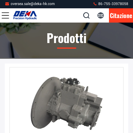
oversea.sale@deka-hk.com
86-755-33978058
Citazione
Prodotti