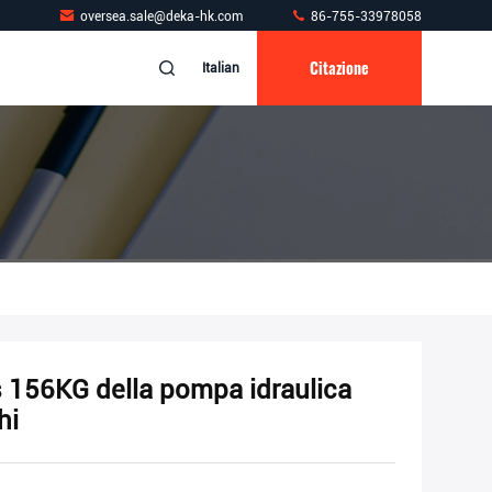
oversea.sale@deka-hk.com
86-755-33978058
Citazione
Italian
s 156KG della pompa idraulica
hi