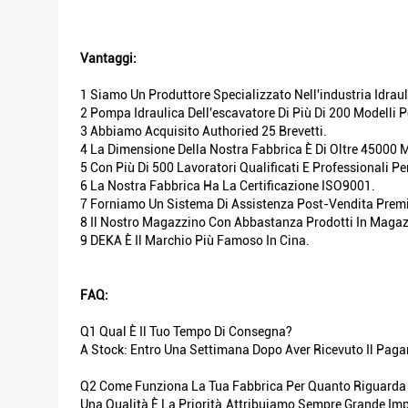
Vantaggi:
1 Siamo Un Produttore Specializzato Nell'industria Idraul
2 Pompa Idraulica Dell'escavatore Di Più Di 200 Modelli 
3 Abbiamo Acquisito Authoried 25 Brevetti.
4 La Dimensione Della Nostra Fabbrica È Di Oltre 45000 M
5 Con Più Di 500 Lavoratori Qualificati E Professionali Pe
6 La Nostra Fabbrica Ha La Certificazione ISO9001.
7 Forniamo Un Sistema Di Assistenza Post-Vendita Prem
8 Il Nostro Magazzino Con Abbastanza Prodotti In Magaz
9 DEKA È Il Marchio Più Famoso In Cina.
FAQ:
Q1 Qual È Il Tuo Tempo Di Consegna?
A Stock: Entro Una Settimana Dopo Aver Ricevuto Il Paga
Q2 Come Funziona La Tua Fabbrica Per Quanto Riguarda Il
Una Qualità È La Priorità.Attribuiamo Sempre Grande Impor