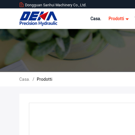
Dongguan Sanhui Machinery Co., Ltd.
Casa.
Prodotti
Casa.
/
Prodotti