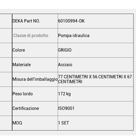
DEKA Part NO.
60100994-DK
Classe di prodotto
Pompa idraulica
Colore
GRIGIO
Materiale
Acciaio
77 CENTIMETRI X 56 CENTIMETRI X 67
Misura dell'imballaggio
CENTIMETRI
Peso lordo
172 kg
Certificazione
ISO9001
MOQ
1 SET