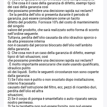
Q: Che cosa è il caso della garanzia di difetto, esempi tipici
dei casi della garanzia così
che possiamo prendere una decisione rapida sui reclami?
: Se la perdita dell'olio si presenta durante il periodo di
garanzia, può essere considerare come un tacito
difetto del prodotto. Fornisce 10% del costo di mantenimento
del singolo
valore del prodotto, che sarà realizzato sotto forma di sconto
nell'ordine seguente.
Tuttavia, perdita dell'olio causata da olio idraulico sporco o
da alta pressione interna
non è causato dal percorso bloccato dell'olio nell'ambito
della garanzia.
Q: Che cosa non è un caso della garanzia di difetto, esempi
tipici di tali situazioni, così
che possiamo prendere una decisione rapida sui reclami?
: È molto importante assicurarsi che siate usando qualificato,
idraulico pulito
oli dei liquidi. Sotto le seguenti circostanze non sono coperte
dalla garanzia:
1) Se l'olio non è pulito o non svuotato dopo installazione,
interno fracassato
causato dall'ostruzione del filtro, ecc, pezzi di ricambio duri,
perdita dell'olio ed altra
situazioni;
2) Se il corpo di pompa è smantellato o auto-riparato senza
nostro permesso.
3) Se la targhetta non può essere fornita, non può essere