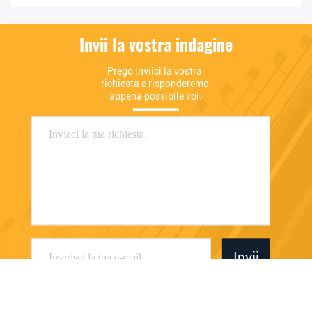
Invii la vostra indagine
Prego inviici la vostra 
richiesta e risponderemo 
appena possibile voi.
Invii