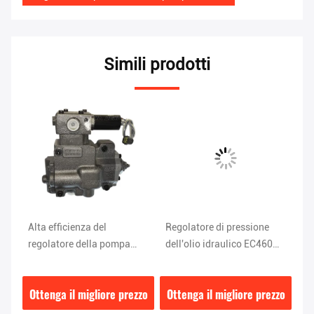
Simili prodotti
Alta efficienza del
Regolatore di pressione
Us
regolatore della pompa
dell'olio idraulico EC460
re
i
idraulica di K-9N1H SANY
K5V200 8,1 kg
id
SY335
H
zzo
Ottenga il migliore prezzo
Ottenga il migliore prezzo
Ot