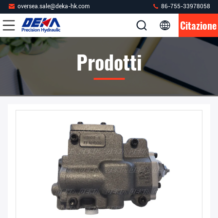
oversea.sale@deka-hk.com
86-755-33978058
Citazione
Prodotti