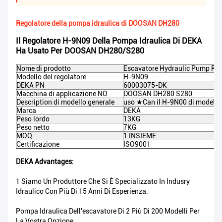
Regolatore della pompa idraulica di DOOSAN DH280
Il Regolatore H-9N09 Della Pompa Idraulica Di DEKA
Ha Usato Per DOOSAN DH280/S280
Nome di prodotto
Escavatore Hydraulic Pump Reg
Modello del regolatore
H-9N09
DEKA PN
60003075-DK
Macchina di applicazione NO
DOOSAN
DH280 S280
Description di modello generale
uso ★Can il H-9N00 di modello
Marca
DEKA
Peso lordo
13KG
Peso netto
7KG
MOQ
1 INSIEME
Certificazione
ISO9001
DEKA Advantages:
1 Siamo Un Produttore Che Si È Specializzato In Indusry
Idraulico Con Più Di 15 Anni Di Esperienza.
Pompa Idraulica Dell'escavatore Di 2 Più Di 200 Modelli Per
La Vostra Opzione.