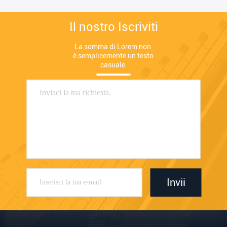
Il nostro Iscriviti
La somma di Lorem non 
è semplicemente un testo 
casuale.
Invii