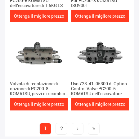
PC200-6 KOMATSU
For PC200-8 KOMATSU
dell'escavatore di 1.5KG LS
ISO9001
Ottenga il migliore prezzo
Ottenga il migliore prezzo
Valvola di regolazione di
Uso 723-41-05300 di Option
opzione di PC200-8
Control Valve PC200-6
KOMATSU, pezzi di ricambio
KOMATSU dell'escavatore
movimento terra pesanti del
macchinario 2KG
Ottenga il migliore prezzo
Ottenga il migliore prezzo
1
2