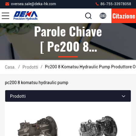
oversea.sale@deka-hk.com
86-755-33978058
Citazione
Parole Chiave
[ Pc200 8
Komatsu
/
/
Pc200 8 Komatsu Hydraulic Pump Produttore O
Casa.
Prodotti
Hydraulic
pc200 8 komatsu hydraulic pump
Pump ]
Prodotti
Partita 27
Prodotti