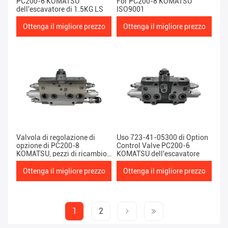
PC200-6 KOMATSU
For PC200-8 KOMATSU
dell'escavatore di 1.5KG LS
ISO9001
Ottenga il migliore prezzo
Ottenga il migliore prezzo
Valvola di regolazione di
Uso 723-41-05300 di Option
opzione di PC200-8
Control Valve PC200-6
KOMATSU, pezzi di ricambio
KOMATSU dell'escavatore
movimento terra pesanti del
macchinario 2KG
Ottenga il migliore prezzo
Ottenga il migliore prezzo
1
2