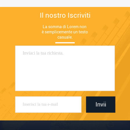
Il nostro Iscriviti
La somma di Lorem non 
è semplicemente un testo 
casuale.
Invii