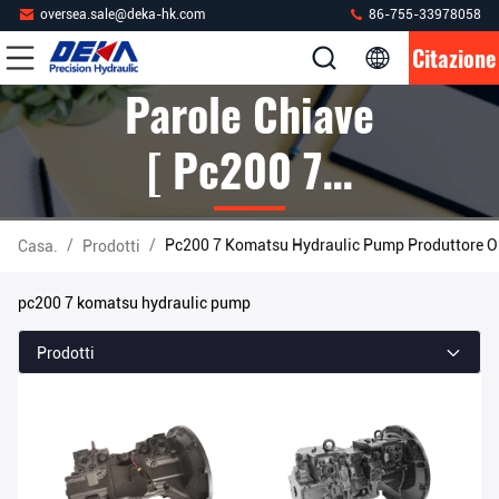
oversea.sale@deka-hk.com
86-755-33978058
Citazione
Parole Chiave
[ Pc200 7
Komatsu
/
/
Pc200 7 Komatsu Hydraulic Pump Produttore O
Casa.
Prodotti
Hydraulic
pc200 7 komatsu hydraulic pump
Pump ]
Prodotti
Partita 27
Prodotti