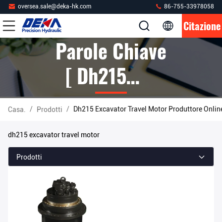
oversea.sale@deka-hk.com
86-755-33978058
Citazione
Parole Chiave
[ Dh215
Excavator
/
/
Dh215 Excavator Travel Motor Produttore Onlin
Casa.
Prodotti
Travel Motor
dh215 excavator travel motor
] Partita 1
Prodotti
Prodotti