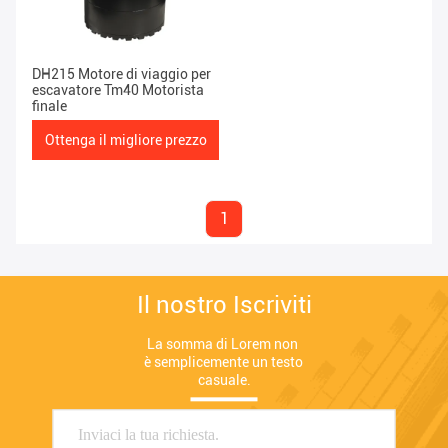
DH215 Motore di viaggio per
escavatore Tm40 Motorista
finale
Ottenga il migliore prezzo
1
Il nostro Iscriviti
La somma di Lorem non 
è semplicemente un testo 
casuale.