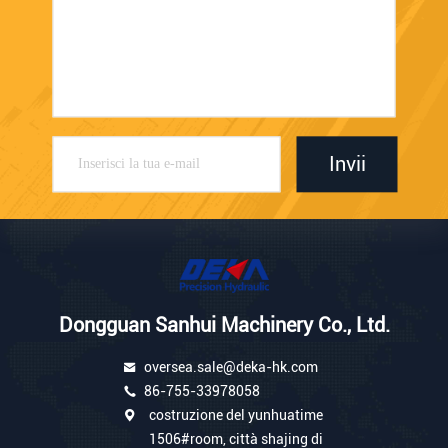
Invii
Dongguan Sanhui Machinery Co., Ltd.
oversea.sale@deka-hk.com
86-755-33978058
costruzione del yunhuatime
1506#room, città shajing di