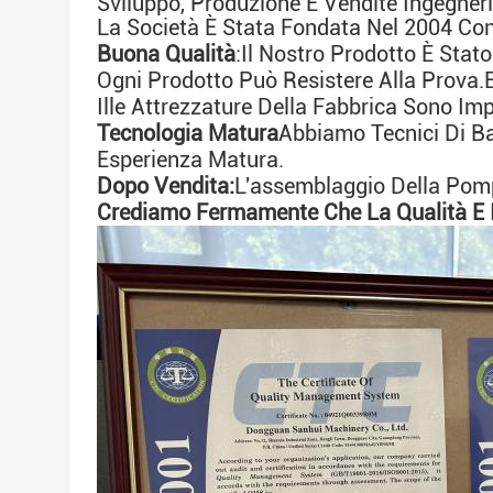
Sviluppo, Produzione E Vendite Ingegne
La Società È Stata Fondata Nel 2004 Co
Buona Qualità
:
Il Nostro Prodotto È Stato
Ogni Prodotto Può Resistere Alla Prova.
Il
Le Attrezzature Della Fabbrica Sono Im
Tecnologia Matura
Abbiamo Tecnici Di Ba
Esperienza Matura.
Dopo Vendita:
L'assemblaggio Della Pom
Crediamo Fermamente Che La Qualità E Il 