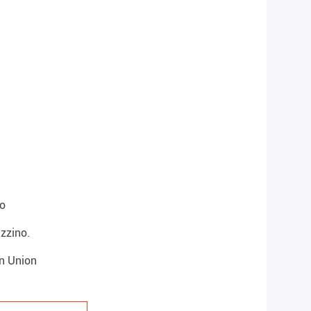
no
zzino.
rn Union