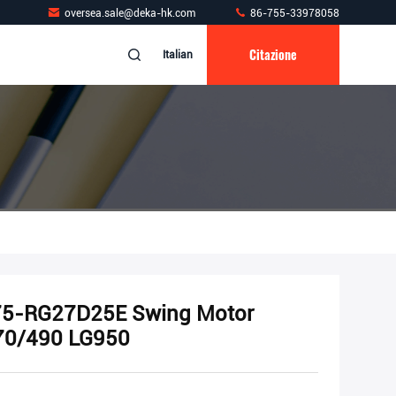
oversea.sale@deka-hk.com
86-755-33978058
Citazione
Italian
5-RG27D25E Swing Motor
70/490 LG950