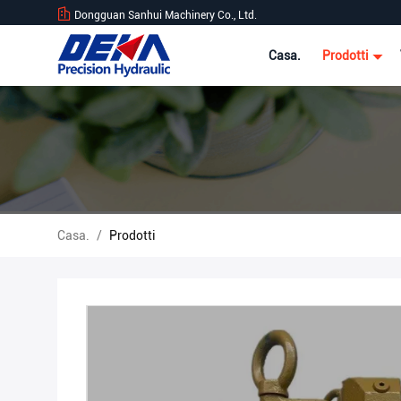
Dongguan Sanhui Machinery Co., Ltd.
Casa.
Prodotti
Casa.
/
Prodotti