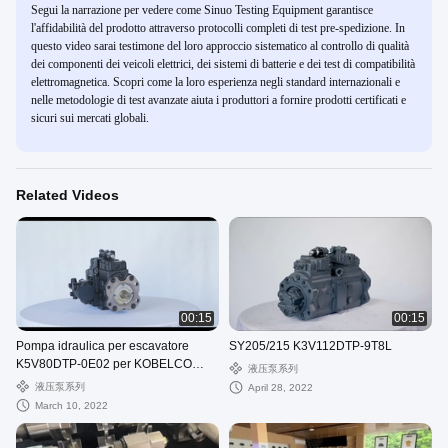
Segui la narrazione per vedere come Sinuo Testing Equipment garantisce
l'affidabilità del prodotto attraverso protocolli completi di test pre-spedizione. In
questo video sarai testimone del loro approccio sistematico al controllo di qualità
dei componenti dei veicoli elettrici, dei sistemi di batterie e dei test di compatibilità
elettromagnetica. Scopri come la loro esperienza negli standard internazionali e
nelle metodologie di test avanzate aiuta i produttori a fornire prodotti certificati e
sicuri sui mercati globali.
Related Videos
00:15
00:15
Pompa idraulica per escavatore
SY205/215 K3V112DTP-9T8L
K5V80DTP-0E02 per KOBELCO
液压泵系列
SK200SR
液压泵系列
April 28, 2022
March 10, 2022