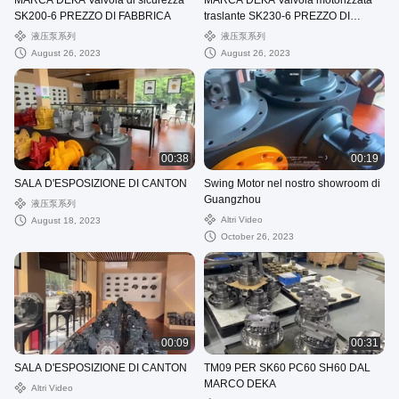
MARCA DEKA Valvola di sicurezza
MARCA DEKA Valvola motorizzata
SK200-6 PREZZO DI FABBRICA
traslante SK230-6 PREZZO DI
FABBRICA
液压泵系列
液压泵系列
August 26, 2023
August 26, 2023
00:38
00:19
SALA D'ESPOSIZIONE DI CANTON
Swing Motor nel nostro showroom di
Guangzhou
液压泵系列
Altri Video
August 18, 2023
October 26, 2023
00:09
00:31
SALA D'ESPOSIZIONE DI CANTON
TM09 PER SK60 PC60 SH60 DAL
MARCO DEKA
Altri Video