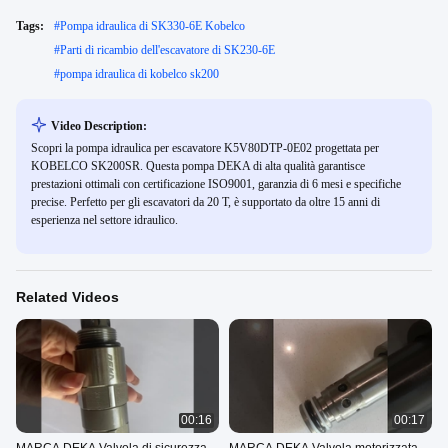
Tags:
#
Pompa idraulica di SK330-6E Kobelco
#
Parti di ricambio dell'escavatore di SK230-6E
#
pompa idraulica di kobelco sk200
Video Description:
Scopri la pompa idraulica per escavatore K5V80DTP-0E02 progettata per
KOBELCO SK200SR. Questa pompa DEKA di alta qualità garantisce
prestazioni ottimali con certificazione ISO9001, garanzia di 6 mesi e specifiche
precise. Perfetto per gli escavatori da 20 T, è supportato da oltre 15 anni di
esperienza nel settore idraulico.
Related Videos
00:16
00:17