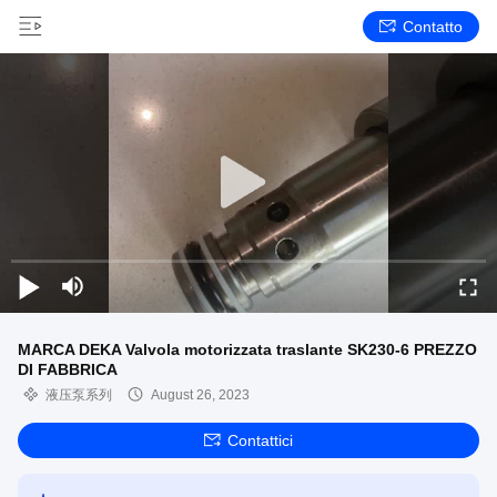
Contatto
MARCA DEKA Valvola motorizzata traslante SK230-6 PREZZO
DI FABBRICA
液压泵系列
August 26, 2023
Contattici