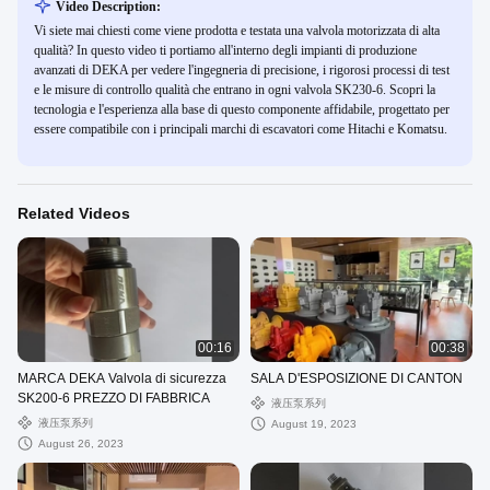
Video Description:
Vi siete mai chiesti come viene prodotta e testata una valvola motorizzata di alta
qualità? In questo video ti portiamo all'interno degli impianti di produzione
avanzati di DEKA per vedere l'ingegneria di precisione, i rigorosi processi di test
e le misure di controllo qualità che entrano in ogni valvola SK230-6. Scopri la
tecnologia e l'esperienza alla base di questo componente affidabile, progettato per
essere compatibile con i principali marchi di escavatori come Hitachi e Komatsu.
Related Videos
00:16
00:38
MARCA DEKA Valvola di sicurezza
SALA D'ESPOSIZIONE DI CANTON
SK200-6 PREZZO DI FABBRICA
液压泵系列
液压泵系列
August 19, 2023
August 26, 2023