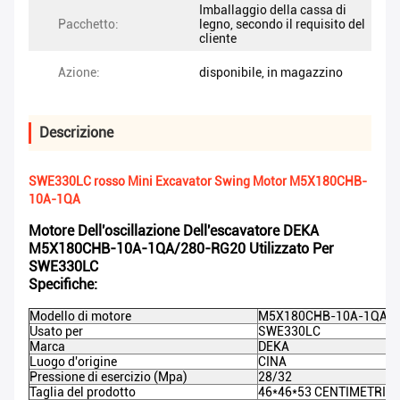
Imballaggio della cassa di
Pacchetto:
legno, secondo il requisito del
cliente
Azione:
disponibile, in magazzino
Descrizione
SWE330LC rosso Mini Excavator Swing Motor M5X180CHB-
10A-1QA
Motore Dell'oscillazione Dell'escavatore DEKA
M5X180CHB-10A-1QA/280-RG20 Utilizzato Per
SWE330LC
Specifiche:
Modello di motore
M5X180CHB-10A-1QA/2
Usato per
SWE330LC
Marca
DEKA
Luogo d'origine
CINA
Pressione di esercizio (Mpa)
28/32
Taglia del prodotto
46*46*53 CENTIMETRI