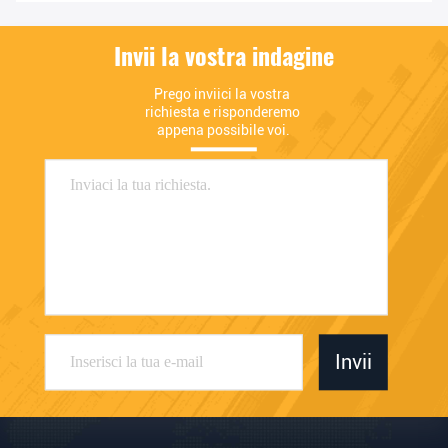
Invii la vostra indagine
Prego inviici la vostra 
richiesta e risponderemo 
appena possibile voi.
Invii