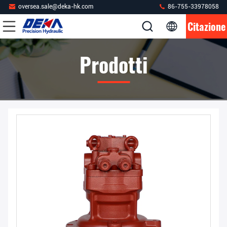
oversea.sale@deka-hk.com
86-755-33978058
Citazione
Prodotti