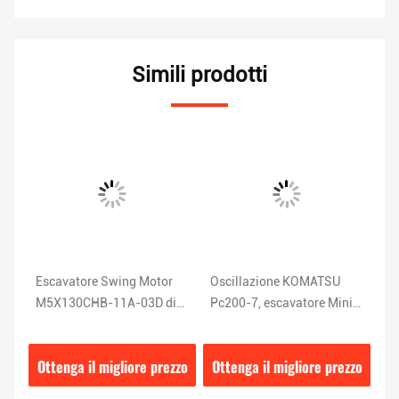
Simili prodotti
Escavatore Swing Motor
Oscillazione KOMATSU
EC
M5X130CHB-11A-03D di
Pc200-7, escavatore Mini
d'
per
CAT320C CAT320D
Slew Motor del motore
M
MB85
D
zzo
Ottenga il migliore prezzo
Ottenga il migliore prezzo
Ot