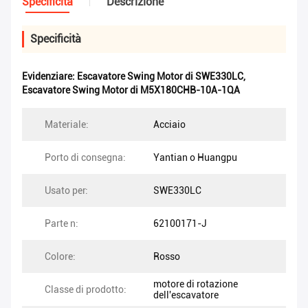
Specificità
Descrizione
Specificità
Evidenziare:
Escavatore Swing Motor di SWE330LC
,
Escavatore Swing Motor di M5X180CHB-10A-1QA
Materiale:
Acciaio
Porto di consegna:
Yantian o Huangpu
Usato per:
SWE330LC
Parte n:
62100171-J
Colore:
Rosso
motore di rotazione
Classe di prodotto:
dell'escavatore