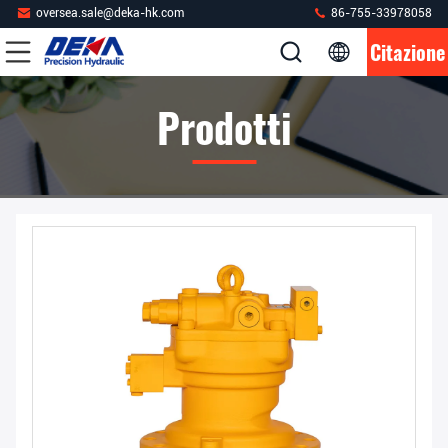
oversea.sale@deka-hk.com
86-755-33978058
Citazione
Prodotti