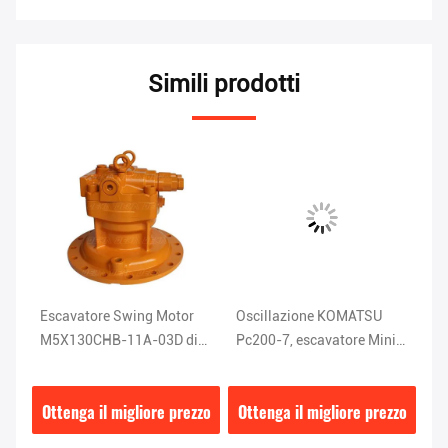
Simili prodotti
Escavatore Swing Motor
Oscillazione KOMATSU
EC
M5X130CHB-11A-03D di
Pc200-7, escavatore Mini
d'
per
CAT320C CAT320D
Slew Motor del motore
M
MB85
D
zzo
Ottenga il migliore prezzo
Ottenga il migliore prezzo
Ot