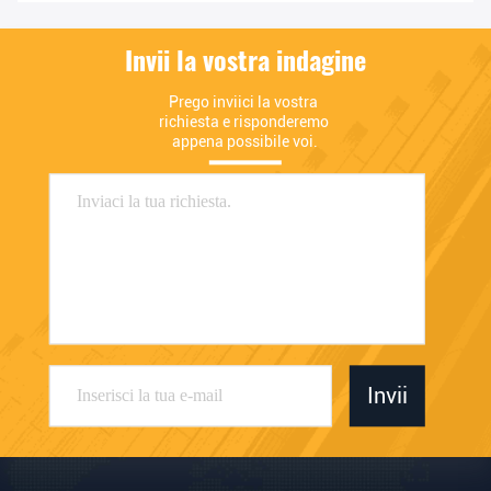
Invii la vostra indagine
Prego inviici la vostra 
richiesta e risponderemo 
appena possibile voi.
Invii