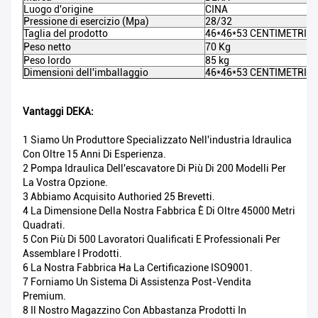
Luogo d'origine
CINA
Pressione di esercizio (Mpa)
28/32
Taglia del prodotto
46*46*53 CENTIMETRI
Peso netto
70 Kg
Peso lordo
85 kg
Dimensioni dell'imballaggio
46*46*53 CENTIMETRI
Vantaggi DEKA:
1 Siamo Un Produttore Specializzato Nell'industria Idraulica
Con Oltre 15 Anni Di Esperienza.
2 Pompa Idraulica Dell'escavatore Di Più Di 200 Modelli Per
La Vostra Opzione.
3 Abbiamo Acquisito Authoried 25 Brevetti.
4 La Dimensione Della Nostra Fabbrica È Di Oltre 45000 Metri
Quadrati.
5 Con Più Di 500 Lavoratori Qualificati E Professionali Per
Assemblare I Prodotti.
6 La Nostra Fabbrica Ha La Certificazione ISO9001.
7 Forniamo Un Sistema Di Assistenza Post-Vendita
Premium.
8 Il Nostro Magazzino Con Abbastanza Prodotti In